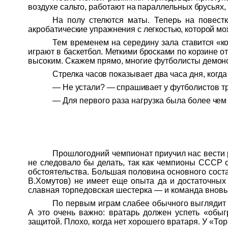
воздухе сальто, работают на параллельных брусьях,
На полу стелются маты. Теперь на повестк
акробатические уп
ражнения с легкостью, которой
мо
Тем временем на середину зала
ставится «к
играют в баскетбол.
Меткими бросками по корзине о
высоким. Скажем прямо, многие фут
болисты демон
Стрелка часов показывает два ча
са дня, когд
— Не устали? — спрашивает у
футболистов тр
— Для первого раза нагрузка
была более чем
Прошлогодний чемпионат приучил нас вести
не
следовало
бы делать, так как чемпионы СССР 
обстоятельства.
Большая половина
основного сост
В.Хомутов) не имеет еще
опыта
да и достаточных 
славная
торпедовская
шестерка — и команда вновь з
По первым играм слабее обычного выглядит
А это очень важно: вратарь должен успеть «
обыг
защитой. Пло
хо
,
когда нет хорошего вратаря. У «То