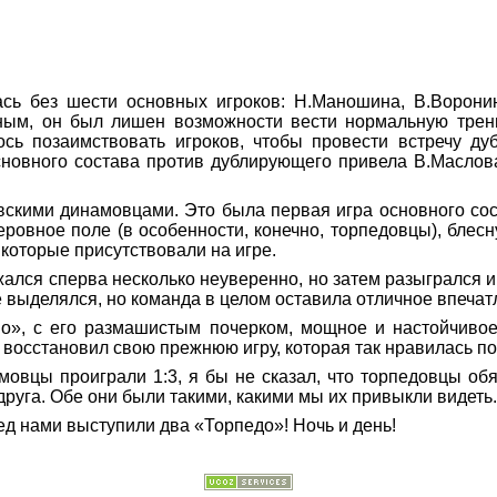
сь без шести основных игроков:
Н.Маношина
, В.Ворони
нным, он был лишен возможности вести нормальную тре
сь позаимствовать игроков, чтобы провести встречу ду
сновного состава против дублирующего привела В.Маслова
вскими динамовцами. Это была первая игра основного со
ровное поле (в особенности, конечно, торпедовцы), блесн
,
которые
присутствовали на игре.
жался
сперва
несколько неуверенно, но затем разыгрался 
е выделялся, но команда в целом оставила отличное впечат
», с его размашистым почерком, мощное и настойчивое.
е восстановил свою прежнюю игру, которая так нравилась 
амовцы проиграли 1:3, я бы не сказал, что торпедовцы об
руга. Обе они были такими, какими мы их привыкли видеть
ед нами выступили два «Торпедо»! Ночь и день!