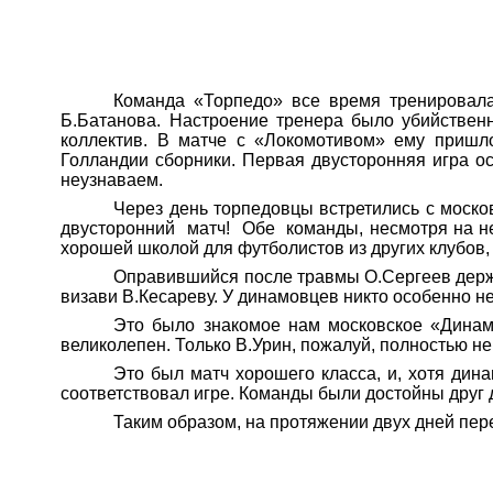
Команда «Торпедо» все время тренировала
Б.Батанова
. Настроение тренера было убийстве
коллектив. В матче с «Локомотивом» ему пришло
Голландии сборники. Первая двусторонняя игра о
неузнаваем.
Через день торпедовцы встретились с моско
двусторонний
матч!
Обе
команды, несмотря на не
хорошей школой для футболистов из других клубов
Оправившийся после травмы О.Сергеев дер
визави В.Кесареву. У динамовцев никто особенно н
Это было знакомое нам московское «Динамо
великолепен. Только В.Урин, пожалуй, полностью н
Это был матч хорошего класса, и, хотя дин
соответствовал игре. Команды были достойны друг д
Таким образом, на протяжении двух дней пер