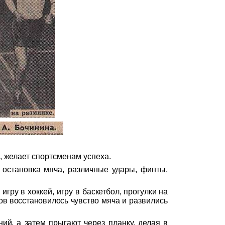
, желает спортсме
нам успеха.
 остановка мяча, различные удары, финты,
 игру в хоккей, игру в
баскетбол, прогулки на
ов восстановилось чувство
мяча
и развились
ний, а затем
прыгают через планку, делая
в