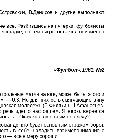
Островский, В.Денисов и дру
гие выполняют
не все, Разбившись на пятерки,
футболисты
площадке, но темп игры остается неизменно
«Футбол», 1961, №2
трольные матчи на юге, может быть, этого и
ам — 0:3. Но для них есть смягчающие вину
довская
молодежь (
В.Филякин
, Н.Афанасьев,
с речь идет о настоящем. Я верю, вернется
ионата.
Окажется ли она им по плечу?
команде, кто будет основным стражем ворот.
ность в себе,
наладить взаимопонимание
с
ого — все в меру хороши.