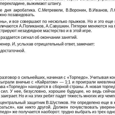
 переклади
не, выжимают штангу.
е дня акробатика. С.Мет
ревели, В.Воронин, В.Иванов,
Л.
жно позавидовать.
онь», и все совершают
по несколько прыжков. Но и это
еще 
тлич
аются А.Поликанов, А.Савушкин.
Пятерки меняются на 
стрируют незауряд
ное мастерство и в этой игре.
а раздается сигнал об окончании занятий.
енер. И, услыхав отрицательный ответ, замечает:
 достаточной.
 разговор
о
сильнейших, начиная с «Торпедо». Учитывая кон
сыграли вничью с «
Кайратом
» — 1:1 и проиграли киевлян
ава «Торпедо» находится в сборной страны. А новая
торпе
сил. У нее, безусловно, хорошее будущее, но ведь сейча
аиграет. Но и на этих ребят падет тяжесть многих игр чемп
 центральный защитник
В.Шустиков
. Не определено еще в 
раться
», как никто другой. Должен почувствовать уверен
рпедо» же получается наоборот: трудно выбрать из трех одн