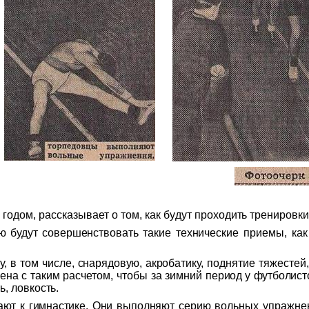
годом, рассказывает о том, как бу
дут проходить тренировки
ю будут совершенст
вовать такие техниче
ские приемы, как
у, в том числе,
снарядовую, акробати
ку, поднятие тяжестей,
лена с таким расчетом, чтобы за зимний
период у футболист
ь, ловкость.
ают к гимнастике.
Они выполняют серию
вольных упражне