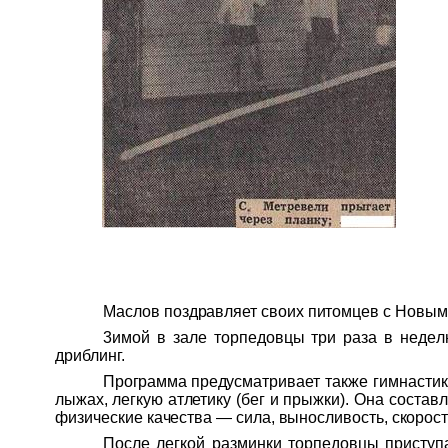
Маслов поздравляет своих питом
цев с Новым 
3имой в зале торпедовцы три раза в неде
л
дриблинг.
Программа преду
сматривает также гимнастик
лыжах, легкую атлети
ку (бег и прыжки). Она состав
фи
зические качества — сила, выносливость, скорост
После легкой разминки торпедовцы присту
п