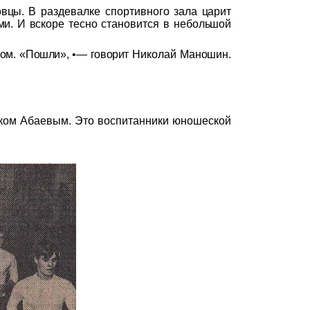
овцы.
В раздевалке спортивно
го зала царит
ми. И вскоре
тесно становится в не
большой
лом.
«Пошли», •— говорит
Николай
Маношин
.
иком
Абаевым
. Это воспитанники юношеской