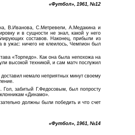
«Футбол», 1961, №12
на, В.Иванова, С.Метревели,
А.Медакина
и
нировку
и
в сущности не знал, какой у него
блирующих составов. Наконец, прибыли из
 в ужас: ничего не клеилось, Чемпион был
става «Торпедо». Как она была
непохожа
на
ули высокой техникой, и сам матч послужил
и доставил немало неприятных минут своему
ление.
 Гол, забитый Г.Федосовым, был попросту
поклонникам «Динамо».
язательно должны были победить и что счет
.
«Футбол», 1961, №14