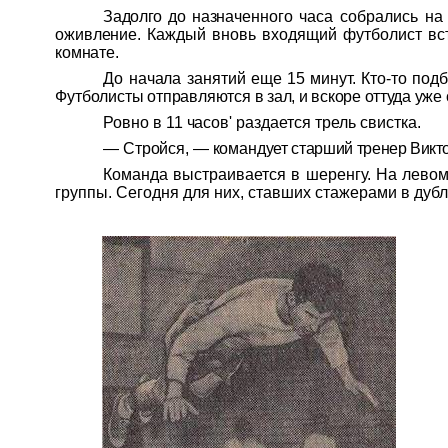
Задолго до назна
ченного часа собрались н
оживле
ние. Каждый вновь входящий футболи
ст вс
комнате.
До начала занятий
еще 15 минут. Кто-то под
Фут
болисты отправляются в
зал, и вскоре оттуда уж
Ровно в 11 часов'
раздается трель свист
ка.
— Стройся, — коман
дует старший тренер
Викт
Команда выстраивается в шеренгу. На лево
группы. Сегодня для них
,
ставших стажерами в дубл