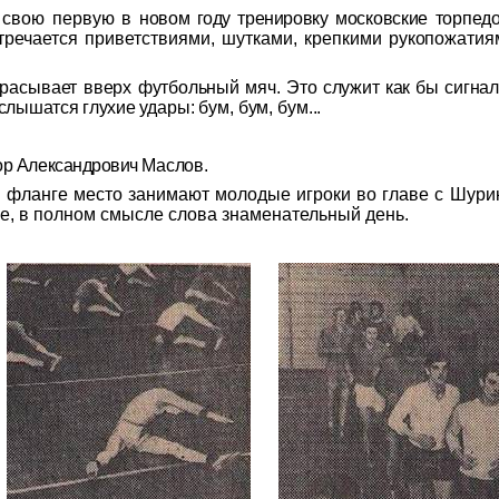
а свою первую в
новом году тренировку
московские торпед
тр
ечается приветствиями, шутками, крепкими ру
копожатия
брасывает вверх фут
больный мяч. Это слу
жит как бы сигна
е слышатся глухие
удары: бум, бум, бум...
ор Александрович
Маслов.
м фланге место занимают молодые игроки во главе с Шур
е, в полном
смысле слова знаменательный день.