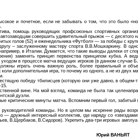
ысокое и почетное, если не забывать о том, что это было «н
.
ктива, помощь руководящих профсоюзных спортивных организ
автозаводцам совершить удивительный прыжок — с десятого на 
итых голов (52) и еженедельника «Футбол» — за победы с круп
другу – заслуженному мастеру спорта В.В.Мошкаркину. В одно
например, в Италии. Думается, что такие выводы далеки от спо
рения) заменять принцип первенства принципом кубка. А ве
ходом в процессе матча ведущих игроков (в данном случае Б.Б
должны играть очень важную роль, более правильный и объе
коли дополнительная игра, то почему из одного, а не из двух м
м.
естящую победу тбилисцев (которую они уже давно, в общем-то
15.
твенной вине. На мой взгляд, команда не была так целенапра
нтской дуэли.
ые критические минуты матча. Вспомним первый гол, забитый п
 руководителей команды. Но в целом мы искренне рады возро
то — дружный интересный коллектив, где наряду со «звездами
ьев, В.Щербаков, В.Сидоров). Укрепить два-три игровых амплуа
Юрий
ВАНЬЯТ