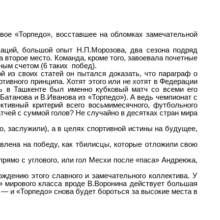
овое «Торпедо», восставшее на обломках замечательной
аций, большой опыт Н.П.Морозова, два сезона подряд
второе место. Команда, кроме того, завоевала почетные
ным счетом (6 таких
побед).
й из своих статей он пытался доказать, что параграф о
ртивного принципа. Хотят этого или не хотят в Федерации
дь в Ташкенте был именно кубковый матч со всеми его
атанова и В.Иванова из «Торпедо»). А ведь чемпионат с
ктивный критерий всего восьмимесячного, футбольного
атчей с суммой голов? Не случайно в десятках стран мира
, заслужили), а в целях спортивной истины на будущее,
влена на победу, как тбилисцы, которые отложили свою
рямо с углового, или гол Месхи после «паса» Андреюка,
ждению этого славного и замечательного коллектива. У
» мирового класса вроде В.Воронина действует большая
 — и «Торпедо» снова будет бороться за высокие места в