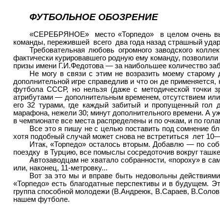
ФУТБОЛЬНОЕ ОБОЗРЕНИЕ
«СЕРЕБРЯНОЕ»
место «Торпедо»
в целом очень в
команды, пережившей
всего
два года назад страшный удар
Требовательная любовь огромного заводского колле
фактически курировавшего родную ему команду, позволили 
призы имени Г.И.Федотова — за наибольшее количество заб
Не могу в связи с этим не возразить моему старому 
дополнительной игре справедлив и что он де применяется, 
футбола СССР, но нельзя (даже с методической точки з
атрибутами — дополнительным временем, отсутствием или у
его 32 турами, где каждый забитый и пропущенный гол 
марафона, нежели 30; минут дополнительного времени. А уж 
в чемпионате все места распределены и по очкам, и по гола
Все это я пишу не с целью поставить под сомнение бл
хотя подобный случай может снова не встретиться
лет 10—
Итак, «Торпедо» осталось вторым. Добавлю — по собс
поездку
в Турцию, все помыслы сосредоточив вокруг ташке
Автозаводцам не хватало собранности, «пороху» в сам
или, наконец, 11-метровку...
Вот за это мы и вправе быть недовольны действиями
«Торпедо» есть благодатные перспективы и в будущем. Э
группа способной молодежи (В.Андреюк, В.Сараев, В.Солов
нашем футболе.