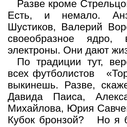
Разве кроме Стрельцо
Есть, и немало. Анз
Шустиков, Валерий Во
своеобразное ядро, 
электроны. Они дают жи
По традиции тут, ве
всех футболистов
«То
выкинешь. Разве, скаж
Давида Паиса, Алекс
Михайлова, Юрия Савче
Кубок бронзой?
Но я 