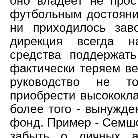
оно владеет не прос
футбольным достояни
ни приходилось зав
дирекция всегда н
средства поддержат
фактически теряем ве
руководство не т
приобрести высококла
более того - вынужде
фонд. Пример - Семшо
забыть о личных а