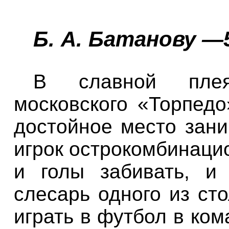
Б. А. Батанову
—5
В славной плея
московского «Торпед
достойное место зан
игрок острокомбинаци
и голы забивать, и
слесарь одного из ст
играть в футбол в ко