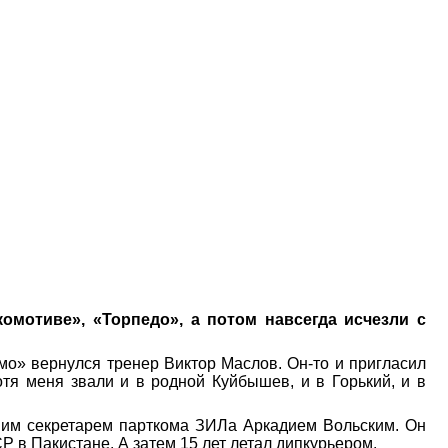
омотиве», «Торпедо», а потом навсегда исчезли с
амо» вернулся тренер Виктор Маслов. Он-то и пригласил
тя меня звали и в родной Куйбышев, и в Горький, и в
шим секретарем парткома ЗИЛа Аркадием Вольским. Он
Р в Пакистане. А затем 15 лет летал дипкурьером.