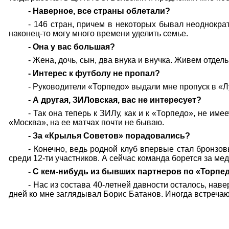
- Наверное, все страны облетали?
- 146 стран, причем в некоторых бывал неоднокра
наконец-то могу много времени уделить семье.
- Она у вас большая?
- Жена, дочь, сын, два внука и внучка. Живем отдель
- Интерес к футболу не пропал?
- Руководители «Торпедо» выдали мне пропуск в «
- А другая, ЗИЛовская, вас не интересует?
- Так она теперь к ЗИЛу, как и к «Торпедо», не им
«Москва», на ее матчах почти не бываю.
- За «Крылья Советов» порадовались?
- Конечно, ведь родной клуб впервые стал бронзо
среди 12-ти участников. А сейчас команда борется за ме
- С кем-нибудь из бывших партнеров по «Торпе
- Нас из состава 40-летней давности осталось, на
дней ко мне заглядывал Борис Батанов. Иногда встреча