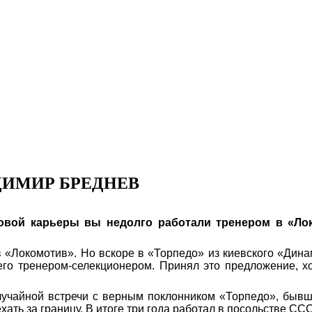
ДИМИР БРЕДНЕВ
овой карьеры вы недолго работали тренером в «Лок
в «Локомотив». Но вскоре в «Торпедо» из киевского «Дин
го тренером-селекционером. Принял это предложение, хо
случайной встречи с верным поклонником «Торпедо», быв
ать за границу. В итоге три года работал в посольстве ССС