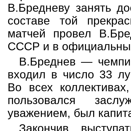
В.Бредневу
занять до
составе той прекра
матчей провел
В.Бре
СССР и в официальных
В.Бреднев
— чемпио
входил в число 33 л
Во всех коллективах
п
ользовался засл
уважением, был капит
Закончив выступа