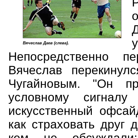
Вячеслав Даев (слева).
Непосредственно п
Вячеслав перекинул
Чугайновым
. "Он пр
условному сигналу
искусственный офсай
как страховать друг 
кем не обсуждали: