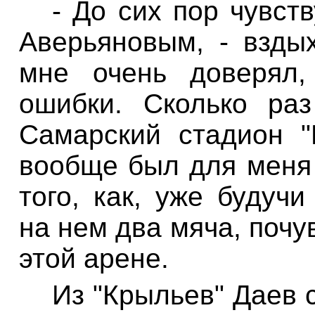
- До сих пор чувст
Аверьяновым, - взды
мне очень доверял,
ошибки. Сколько ра
Самарский стадион "
вообще был для мен
того, как,
уже
будучи 
на нем два мяча, почу
этой арене.
Из "Крыльев"
Даев
с