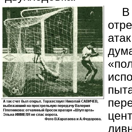
В
отр
ата
дум
«п
исп
пыт
пер
цен
лив