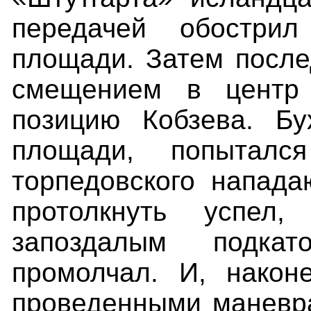
передачей обостри
площади. Затем после
смещением в центр
позицию Кобзева. Б
площади, попыталс
торпедовского напада
протолкнуть успел
запоздалым подкат
промолчал. И, након
проведенными маневр