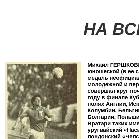
НА В
Михаил ГЕРШКОВИ
юношеской (в ее с
медаль неофициал
молодежной и пер
совершал круг поч
году в финале Ку
полях Англии, Исп
Колумбии, Бельги
Болгарии, Польши
Вратари таких име
уругвайский «Нас
лондонский «Челс