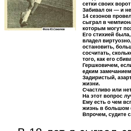
сетки своих ворот
Забивал он — и н
14 сезонов прове
сыграл в чемпион
которым могут по
Его стихией была,
владел виртуозно
остановить, боль
сосчитать, скольк
того, как его сби
Гершковичем, если
едким замечанием:
Задиристый, азарт
жизни.
Счастливо или не
На этот вопрос лу
Ему есть о чем вс
жизнь в большом 
Впрочем, судите с