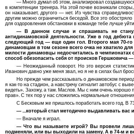
— Много думал об этом, анализировал создавшуюся
в компетенции тренера. На этой почве возникали споры
он наказывает, другого — нет. Из чувства справедливо
другим можно ограничиться беседой. Все это обостряло н
для оздоровления обстановки в команде тебе лучше уйти
— В данном случае и спрашивать не стану
антидинамовской деятельности. Уже в год дебюта
следующий год — еще один гол. Второго мая 70-го
динамовцам в том сезоне всего очка не хватило дл
милости динамовцы недосчитались в чемпионатах с
способ обезопасить себя от происков Гершковича — 
— Неожиданный поворот. Но это версия статистик
Иванович давно уже меня звал, но я не в силах был брос
Но прежде чем рассказывать о динамовском периоде
я как-то на стадион, а навстречу сигналит автобус с в
видеть». Захожу, а там. Маслов. Мы с ним очень хорошо 
прав». С тех пор у нас сложились нормальные отношения,
С Бесковым же пришлось поработать всего год. В 73
— ...который стал методично выдавливать вас и
— Вначале я играл.
— Что вы называете игрой? Вы провели лишь 
подменяли, или вы выходили на замену. А в 74-м и в