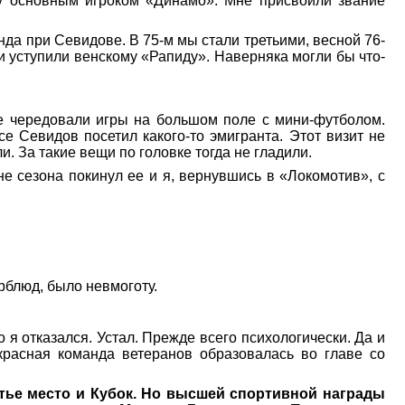
ву основным игроком «Динамо». Мне присвоили звание
нда при Севидове. В 75-м мы стали третьими, весной 76-
ти уступили венскому «Рапиду». Наверняка могли бы что-
де чередовали игры на большом поле с мини-футболом.
е Севидов посетил какого-то эмигранта. Этот визит не
. За такие вещи по головке тогда не гладили.
е сезона покинул ее и я, вернувшись в «Локомотив», с
рблюд, было невмоготу.
я отказался. Устал. Прежде всего психологически. Да и
красная команда ветеранов образовалась во главе со
тье место и Кубок. Но высшей спортивной награды