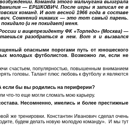
 возбуждении. Команда этого мальчугана выиграла
 фамилия — ЕРШКОВИЧ. После игры я записал ее в
овских команд. И вот весной 1966 года в составе
ич. Сомнений никаких — это тот самый парень.
покидало (и не покидает) меня.
оссии и вицепрезиденту ФК «Торпедо» (Москва) —
таешься разобраться в нем. Вот я и вызвался
асыщенный опасными порогами путь от юношеского
ных молодых футболистов. Возможно ли, если не
плечи счастьем, популярностью, повышенным вниманием
ерять головы. Талант плюс любовь к футболу и являются
. А если бы вы родились на периферии?
ли что-то еще могли сломать мою карьеру.
состава. Несомненно, имелись и более престижные
вой же тренировки. Константин Иванович сделал очень
ходите, будем делать новую молодую команду».
И мы тут