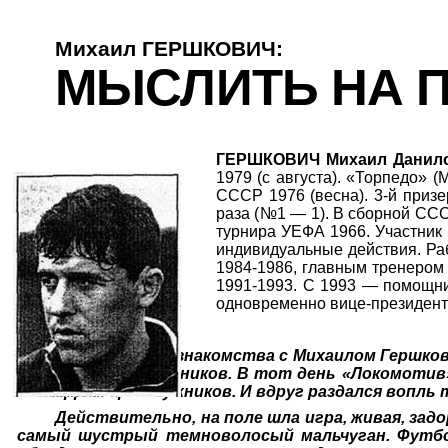
Михаил ГЕРШКОВИЧ:
МЫСЛИТЬ НА П
ГЕРШКОВИЧ Михаил Данил
1979 (с августа). «Торпедо» 
СССР 1976 (весна). 3-й призе
раза (№1 — 1). В сборной ССС
турнира УЕФА 1966. Участник 
индивидуальные действия. Ра
1984-1986, главным тренером
1991-1993. С 1993 — помощни
одновременно вице-президент
Дату и место знакомства с Михаилом Гершкови
Большая арена Лужников. В тот день «Локомотив»
по территории Лужников. И вдруг раздался вопль т
Действительно, на поле шла игра, живая, зад
самый шустрый темноволосый мальчуган. Футбол