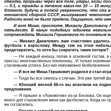
обводка, прорывы через все поле, удары, голы п
— 5:1, и трижды в течение каких-то 10 — 15 ми
блокнот, будучи в полкой уверенности, что она 
юношеской сборной СССР, выигравшей чемпионат
Радости моей не было предела. Ощущение, что имен
И вот Мише, простите, Михаилу Даниловичу Г
пятьдесят. В канун подобных юбилеев неволь
сопровождать Михаила Гершковича по основным в
— Михаил Данилович, вам счастливо удалось
футбола к взрослому. Между тем на этом небол
предотвратить, то хотя бы сократить такие потери?
— Не каждый юноша, попав в основной состав, в 
прессы; многочисленных поклонниц... И только огромная
слагаемыми успеха. Без них невозможно безболезненно 
— И все же Миша Гершкович родился и стал игра
— Тогда бы все свелось к случаю. Это уже третий ф
— Юношей весной 66-го вы вскочили на подно
предложения.
— Я пришел в «Локомотив» из-за Бескова. Он еще
много для становления меня как футболиста. Когда он п
же согласились.
— Однако с задачей он не справился.