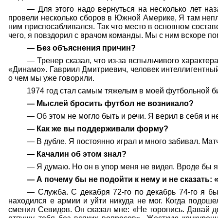
— Для этого надо вернуться на несколько лет на
провели несколько сборов в Южной Америке, Я там непл
ним приспосабливался. Так что место в основном состав
чего, я повздорил с врачом команды. Мы с ним вскоре п
— Без объяснения причин?
— Тренер сказал, что из-за вспыльчивого характер
«Динамо». Гавриил Дмитриевич, человек интеллигентный,
о чем мы уже говорили.
1974 год стал самым тяжелым в моей футбольной б
— Мыслей бросить футбол не возникало?
—
Об этом не могло быть и речи. Я верил в себя и 
— Как же вы поддерживали форму?
— В дубле. Я постоянно играл и много забивал. Ма
— Качалин об этом знал?
— Я думаю. Но он в упор меня не видел. Вроде бы я 
— А почему бы не подойти к нему и не сказать: 
— Служба. С декабря 72-го по декабрь 74-го я бы
находился е армии и уйти никуда не мог. Когда подоше
сменил Севидов. Он сказал мне: «Не торопись. Давай до