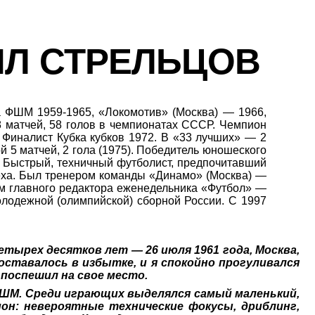
ИЛ
СТРЕЛЬЦОВ
а ФШМ 1959-1965, «Локомотив» (Москва) — 1966,
08 матчей, 58 голов в чемпионатах СССР. Чемпион
. Финалист Кубка кубков 1972. В «33 лучших» — 2
 5 матчей, 2 гола (1975). Победитель юношеского
). Быстрый, техничный футболист, предпочитавший
еха. Был тренером команды «Динамо» (Москва)
—
м главного редактора еженедельника «Футбол» —
олодежной (олимпийской) сборной России. С 1997
тырех десятков лет — 26 июля 1961 года, Москва,
оставалось в избытке, и я спокойно прогуливался
 поспешил на свое место.
з ФШМ. Среди играющих выделялся самый маленький,
он: невероятные технические фокусы, дриблинг,