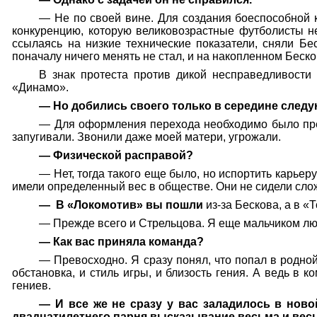
— Не по своей вине. Для создания боеспособной 
конкуренцию, которую великовозрастные футболисты не 
ссылаясь на низкие технические показатели, сняли Б
поначалу ничего менять не стал, и на накопленном Беск
В знак протеста против дикой несправедливости
«Динамо».
— Но добились своего только в середине следу
— Для оформления перехода необходимо было преж
запугивали. Звонили даже моей матери, угрожали.
— Физической расправой?
— Нет, тогда такого еще было, но испортить карье
имели определенный вес в обществе. Они не сидели слож
—
В «Локомотив» вы пошли
из-за Бескова, а в «
— Прежде всего и Стрельцова. Я еще мальчиком люб
— Как вас приняла команда?
— Превосходно. Я сразу понял, что попал в родно
обстановка, и стиль игры, и близость гения. А ведь в
гениев.
— И все же не сразу у вас заладилось в ново
двадцатилетнего парня высказывание весьма и весь