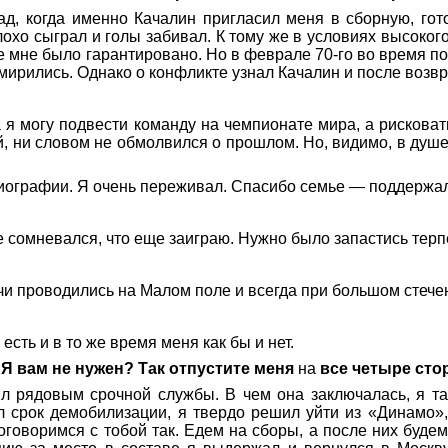
зад, когда именно Качалин пригласил меня в сборную, го
охо сыграл и голы забивал. К тому же в условиях высоког
е мне было гарантировано. Но в феврале 70-го во время п
омирились. Однако о конфликте узнал Качалин и после воз
а я могу подвести команду на чемпионате мира, а рисковат
 ни словом не обмолвился о прошлом. Но, видимо, в душе у
иографии. Я очень переживал. Спасибо семье — поддержал
не сомневался, что еще заиграю. Нужно было запастись тер
тчи проводились на Малом поле и всегда при большом стече
есть и в то же время меня как бы и нет.
«Я вам не нужен? Так отпустите меня
на
все четыре сто
л рядовым срочной службы. В чем она заключалась, я так
л срок демобилизации, я твердо решил уйти из «Динамо»,
говоримся с тобой так. Едем на сборы, а после них будем