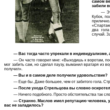
самом ве
забили в
— Эт
Кубок, п
прилично
«Спартако
два гола
случай. З
— Вас тогда часто упрекали в индивидуализме,
— Он часто говорил мне: «Выходишь к воротам, пос
мог забить сам, но сделал паузу, выманил вратаря из во
получил».
— Вы и в самом деле получили удовольствие?
— Еще бы. Даже большее, чем от забитого гола. Стр
— После ухода Стрельцова вы словно осиротели
— Ничего подобного. Просто обстоятельства так сло
— Странно. Маслов имел репутацию человека, у
вас не заладилось?