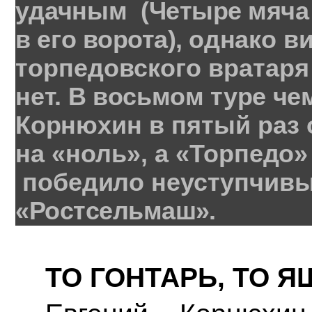
удачным
(Ч
етыре
мяча
в
его
ворота
),
одна
ко
в
торпедовского
вратаря
нет
.
В
восьмом
туре
че
Корню
хин
в
пятый
раз
н
а
«ноль»
,
а
«Торпедо»
победило
неуступчив
«Ростсельмаш»
.
ТО ГОНТАРЬ, ТО 