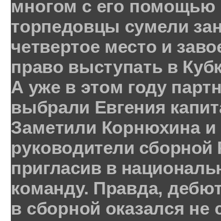
многом
с
его
помощью
торпедовцы
сумели
за
четвертое
место
и заво
право
выступать
в
Куб
А уже
в
этом
году
парт
выбрали
Евгения
капи
Заметили
Корнюхина
и
руково
дители
сборной
пригласив
в
нацио
наль
команду
.
Правда
,
дебю
в
сборной
оказался
не