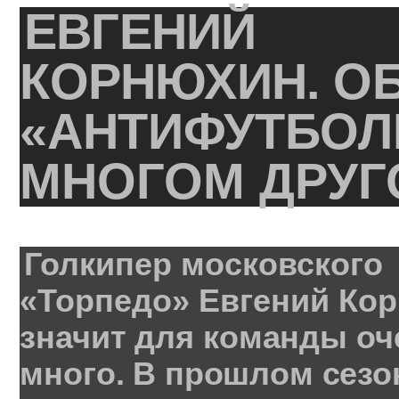
ЕВГЕНИЙ
КОРНЮХИН
.
О
«АНТИФУТБОЛ
МНОГОМ
ДРУГ
Голкипер
московского
«Торпедо»
Евгений
Ко
значит
для
команды
оч
много
.
В
прошлом
сезо