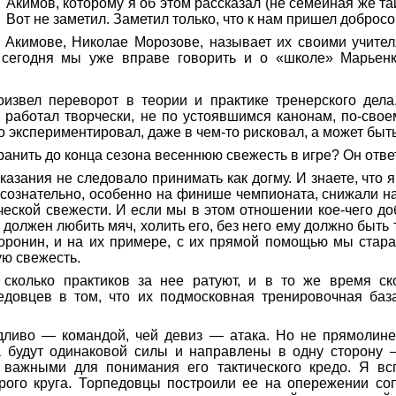
Акимов, которому я об этом рассказал (не семейная же тай
Вот не заметил. Заметил только, что к нам пришел доброс
 Акимове, Николае Морозове, называет их своими
учител
о сегодня мы уже вправе говорить и о «школе»
Марьен
извел переворот в теории и практике тренерского дела
 работал творчески, не по устоявшимся канонам, по-сво
о экспериментировал, даже
в чем-то рисковал, а может быт
ранить до конца сезона весеннюю свежесть в игре? Он отве
азания не следовало принимать как догму. И знаете, что
 сознательно, особенно на финише чемпионата, снижали наг
нической свежести. И если мы в этом отношении кое-чего д
должен любить мяч, холить его, без него ему должно быть 
онин, и на их примере, с их прямой помощью мы старал
ую свежесть.
 сколько практиков за нее ратуют, и в то же время с
педовцев в том, что их подмосковная тренировочная ба
дливо — командой, чей девиз — атака. Но не
прямолине
а будут одинаковой силы и направлены в одну сторону 
важными для понимания его тактического кредо. Я всп
ого круга. Торпедовцы построили ее на опережении со