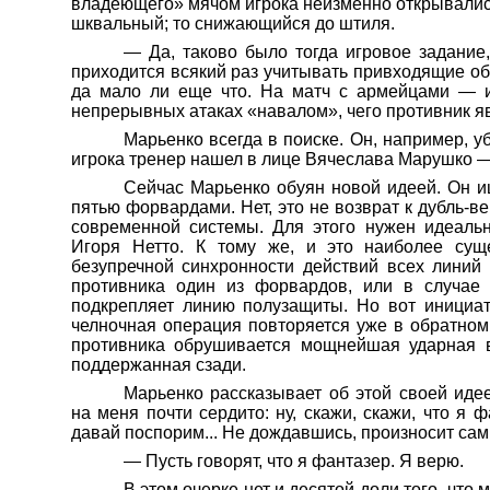
владеющего» мячом игрока неизменно открывались
шквальный; то снижающийся до штиля.
— Да, таково было тогда игровое задани
приходится всякий раз учитывать привходящие обс
да мало ли еще что. На матч с армейцами — и
непрерывных атаках «навалом», чего противник яв
Марьенко
всегда в поиске. Он, например, 
игрока тренер нашел в лице Вячеслава
Марушко
—
Сейчас
Марьенко
обуян
новой идеей. Он ищ
пятью форвардами. Нет, это не возврат к
дубль-ве
современной системы. Для этого нужен идеальн
Игоря Нетто. К тому же, и это
наиболее сущ
безупречной синхронности действий всех линий
противника один из форвардов, или в случае
подкрепляет линию полузащиты. Но вот инициат
челночная операция повторяется уже в обратном
противника обрушивается мощнейшая ударная 
поддержанная сзади.
Марьенко
рассказывает об этой своей иде
на меня почти сердито: ну, скажи, скажи, что я ф
давай поспорим... Не дождавшись, произносит сам
— Пусть говорят, что я фантазер. Я верю.
В этом очерке нет и десятой доли того, что