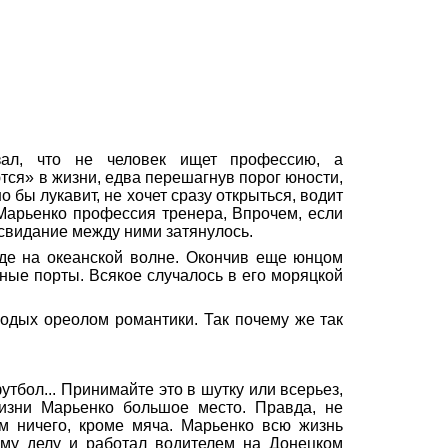
зал, что не человек ищет профессию, а
ются» в жизни, едва перешагнув порог юности,
о бы лукавит, не хочет сразу открыться, водит
Марьенко
профес
сия
тренера, Впрочем, если
свидание между ними затянулось.
уде на океанской волне. Окончив еще юнцом
чные порты. Всякое случалось в его моряцкой
одых ореолом романтики. Так почему же так
утбол... Принимайте это в шутку или всерьез,
жизни
Марьенко
большое место. Правда, не
м ничего, кроме мяча.
Марьенко
всю жизнь
ому делу и работал водителем на Донецком