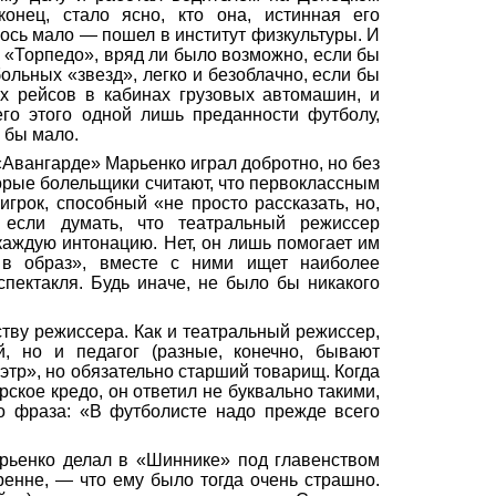
онец, стало ясно, кто она, истинная его
алось мало — пошел в институт физкультуры.
И
 «Торпедо», вряд ли было возможно, если бы
ольных «звезд», легко и безоблачно, если бы
х рейсов в кабинах грузовых автомашин, и
го этого одной лишь преданности футболу,
 бы мало.
 «Авангарде»
Марьенко
играл добротно, но без
торые болельщики считают, что первоклассным
грок, способный «не просто рассказать, но,
к если думать, что театральный режиссер
каждую интонацию. Нет, он лишь помогает им
 в образ», вместе с ними ищет наиболее
пектакля. Будь иначе, не было бы никакого
тву режиссера. Как и театральный режиссер,
, но и педагог (разные, конечно, бывают
этр», но обязательно старший товарищ. Когда
рское кредо, он ответил не буквально такими,
го фраза: «В футболисте
надо
прежде всего
рьенко
делал в «Шиннике» под главенством
ренне, — что ему было тогда очень страшно.