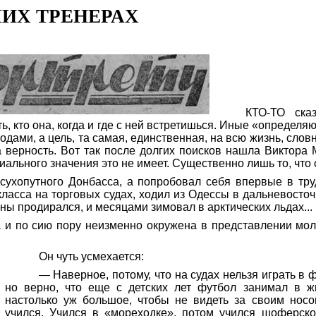
ИХ ТРЕНЕРАХ
КТО-ТО ска
ть, кто она, когда и где с ней встретишься. Иные «определя
годами, а цель,
та
самая, единственная, на всю жизнь, словн
на верность. Вот так после долгих поисков нашла Виктора
пиального значения
это
не имеет. Существенно лишь то,
что
 сухопутного Донбасса, а попробовал себя впервые в тр
класса на торговых судах, ходил из Одессы в дальневосто
уны
продирался
, и месяцами зимовал в арктических льдах...
а и по сию пору неизменно окружена в представлении мол
Он чуть усмехается:
— Наверное, потому, что на судах нельзя играть в ф
но верно, что еще с детских лет футбол занимал в 
настолько уж большое, чтобы не видеть за своим носо
учил
ся.
Учился в «мореходке», потом учился шоферск