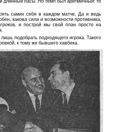
 и длинный пасы.
Но темп был аритмичный: то
рять самих себя в каждом матче. Да и ведь
обен, какова сила и возможности противника,
роков, и построй мы свой план просто на
а.
 лишь подобрать подходящего игрока. Такого
овкой, к тому же бывшего хавбека.