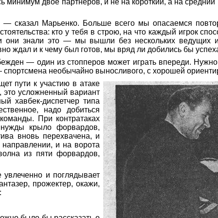
 минимум двое партнеров, и не на короткий, а на средний
е, — сказал
Марьенко
. Больше всего мы опасаемся повто
тоятельства: кто у тебя в строю, на что каждый игрок спос
 они знали это — мы вышли без нескольких ведущих иг
но ждал и к чему был готов, мы вряд ли добились бы успех
убежден — один из стопперов может играть впереди. Нужно
 спортсмена необычайно выносливого, с хорошей ориентир
ет пути к участию в атаке
, это усложненный вариант
ый хавбек-диспетчер типа
ественное, надо добиться
 команды. При контратаках
 нужды крыло форвардов,
ива вновь перехвачена, и
 направлении, и на ворота
волна из пяти форвардов,
е увлеченно и поглядывает
антазер, прожектер, окажи,
:
 можно было бы рассказать о