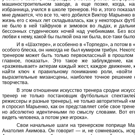
машиностроительном заводе, а еще позже, когда, нак
избранница, учился в школе тренеров. Но и, этого показ
мне думается, что все то, чего добился Виктор
Марьенко
в
жизнь его с юных лет складывалась, как у некоторых футб
не было в ней тайфунов и зимовок во льдах, и дальни
бессонных студенческих ночей над учебниками.
Без все
любви к нему, какой бы пылкой она ни была, все-таки было
И в «Шахтере», и особенно в «Торпедо», а потом в
особого блеска, он никогда не был кумиром трибун. Неко
тренером может быть только первоклассный в прошлом и
главное, показать». Это такое же заблуждение, ка
«разжевывает» актерам каждый жест, каждое движение, 
найти ключ к правильному пониманию роли, «войти
выразительные мизансцены, наиболее точное решение с
творчества.
В этом отношении искусство тренера сродни искусс
тренер не только постановщик футбольных спектаклей
режиссеры и разные тренеры), не только авторитетный «м
я спросил
Марьенко
, как он представляет себе свое трене
но абсолютно идентичными по смыслу словами. Вот е
видеть человека, а потом уже игрока».
Свои начальные шаги на тренерском поприще
Ма
Анатолия Акимова. Он говорит — и, не сомневаюсь, иск