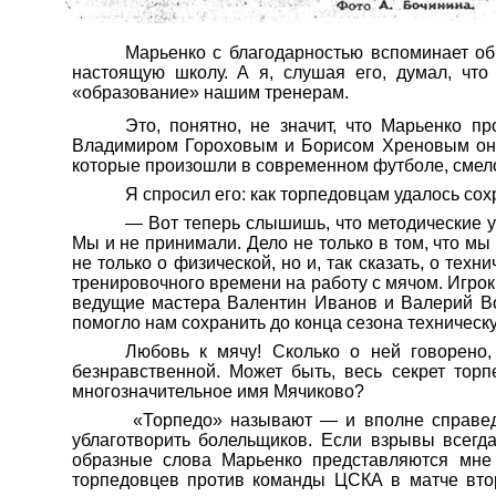
Марьенко
с благодарностью вспоминает об
настоящую школу. А я, слушая его, думал, чт
«образование» нашим тренерам.
Это, понятно, не значит, что
Марьенко
про
Владимиром Гороховым и Борисом
Хреновым
он
которые произошли в современном футболе, смел
Я спросил его: как торпедовцам удалось сох
— Вот теперь слышишь, что методические ук
Мы и не принимали. Дело не только в том, что мы
не только о физической, но и, так сказать, о тех
тренировочного времени на работу с мячом. Игрок 
ведущие мастера Валентин Иванов и Валерий Вор
помогло нам сохранить до конца сезона техническ
Любовь к мячу! Сколько о ней говорено,
безнравственной. Может быть, весь секрет тор
многозначительное имя
Мячиково
?
«Торпедо» называют — и вполне справе
ублаготворить болельщиков. Если взрывы всегд
образные слова
Марьенко
представляются мне 
торпедовцев против команды ЦСКА в матче втор