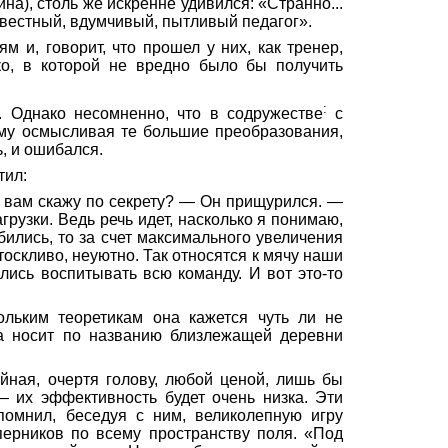
на), столь же искренне удивился: «Странно...
овестный, вдумчивый, пытливый педагог».
ям и, говорит, что прошел у них, как тренер,
ко
, в которой не вредно было бы получить
:
. Однако несомненно, что в содружестве
с
ему осмысливая те большие преобразования,
ь, и ошибался.
тил:
 я вам скажу по секрету? — Он прищурился. —
рузки. Ведь речь идет, насколько я понимаю,
обились, то за счет максимального увеличения
тоскливо, неуютно. Так относятся к мячу наши
ись воспитывать всю команду. И вот это-то
кольким теоретикам она
кажется
чуть ли не
за носит по названию близлежащей деревни
йная
, очертя голову, любой ценой, лишь бы
— их эффективность будет очень низка. Эти
омнил, беседуя с ним, великолепную игру
перников по всему пространству поля.
«Под