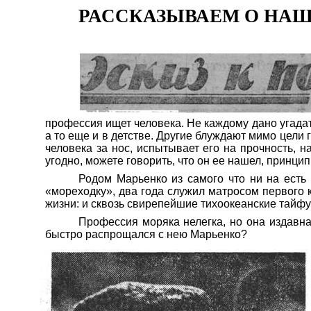
РАССКАЗЫВАЕМ О НАШ
профессия ищет человека. Не каждому да
но
угада
а то еще и в детстве. Другие блуждают мимо цели 
человека за нос, испытывает его на прочность, 
угодно, можете говорить, что
он
ее нашел, принци
Родом
Марьенко
из
самого что ни на есть
«мореходку», два года служил матросом первого 
жизни: и сквозь свирепейшие тихоокеанские тайф
Профессия моряка нелегка, но она издавн
быстро распрощался с нею
Марьенко
?