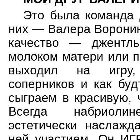
Это
была
команда
них
— Валера
Ворони
качество
— джентль
молоком
матери
или п
выходил
на
игру
соперников
и
как
буд
сыграем
в красивую
,
Всегда
набриолин
эстетически
наслажд
ней участием
.
Он
ИГ