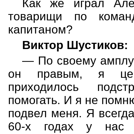
Как
же
играл
Ал
товарищи
по
коман
капитаном
?
Виктор
Шустиков
:
—
По
своему
амплу
он правым
,
я
це
приходилось подстр
помогать
.
И
я
не
помн
подвел
меня
.
Я
всегд
60-
х
годах
у
нас