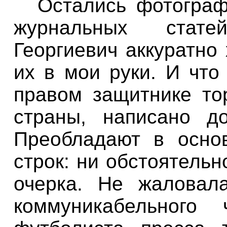
Остались
фотогра
журнальных
стате
Георгиевич
аккуратно
их
в
мои
руки
.
И что
правом
защитнике то
страны
,
написано
д
Преобладают
в
осно
строк
:
ни
обстоятельн
очерка
.
Не
жаловал
коммуникабельного