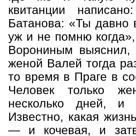
квитанции
написано
Батанова
:
«Ты
давно
уж
и
не
помню
когда»
Ворониным
выяснил
женой
Валей тогда
ра
то
время
в Праге
в
со
Человек только
же
несколько
дней
,
и
Известно
,
какая
жизнь
—
и
кочевая
,
и
зат