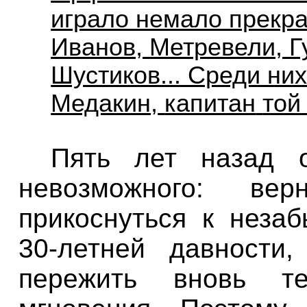
играло немало прекр
Иванов, Метревели, Г
Шустиков... Среди ни
Медакин,
капитан
той
Пять
лет
назад
невозможного
:
верн
прикоснуться
к
незаб
30-
летней давности,
пережить
вновь
т