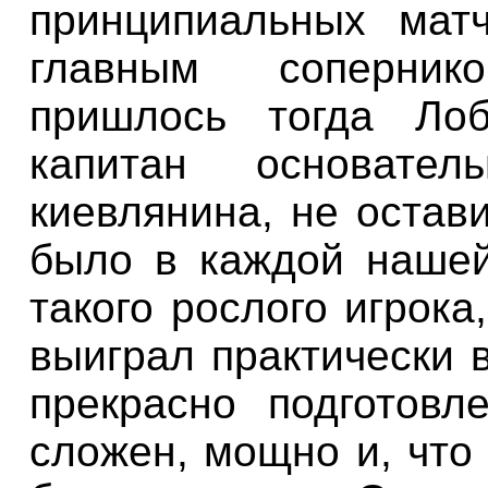
принципиальных
мат
главным
соперник
пришлось
тогда
Лоб
капитан
основатель
киевлянина
,
не остав
было
в
каждой наше
такого
рослого игрока
выиграл
практически
прекрасно
подготовл
сложен
,
мощно
и
,
что