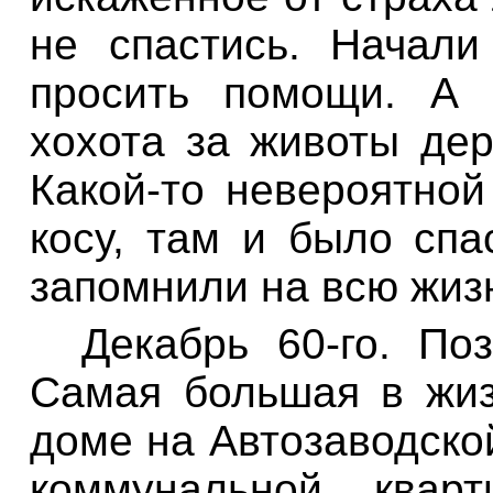
не
спастись
.
Начали
просить
помощи
.
А
хохота
за
животы
дер
Какой
-
то невероятной
косу
,
там
и
было спа
запомнили
на
всю жиз
Декабрь
60-
го
.
По
Са
мая
большая
в
жи
доме на
Автозаводско
коммунальной
квар