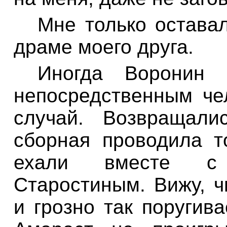
Мне
только
остава
драме
моего
друга
.
Иногда
Воронин
непосредственным
че
случай
.
Возвращали
сборная
проводила
т
ехали
вместе
с
Старостиным
.
Вижу
,
ч
и
грозно
так
поругива