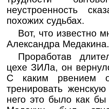
неустроенность
сказ
похожих
судьбах
.
Вот
,
что
известно
м
Александра
Медакина
Проработав
длите
цехе ЗИЛа
,
он
вернул
С
каким рвением
тренировать
женскую
него
это
б
ыло
как
бы