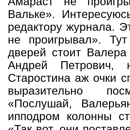
Амараст
не
проигр
Вальке»
.
Интересуюс
редактору
журнала
.
Э
не
проигрывал»
.
Тут
дверей
стоит
Валера
Андрей
Петрович
,
Старостина аж
очки
с
выразительно посм
«Послушай
,
Валерья
ипподром
колонны
с
«Так
вот
,
они поставл