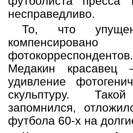
футболиста
пресса
несправедливо
.
То
,
что
упуще
компенсировано
фотокорреспондентов
Медакин
красавец
удивление фотогенич
скульптуру
.
Такой
запомнился
,
отложил
футбола
60-
х
на
долги