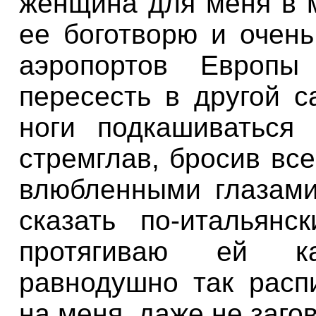
женщина
для меня
в
ее
боготворю
и очень
аэропортов
Европы
пересесть
в
другой
с
ноги подкашиваться
стремглав
,
бросив
все
влюбленными
глазам
сказать
по
-
итальянск
протягиваю
ей
к
равнодушно
так
расп
на
меня
,
даже
не
заго