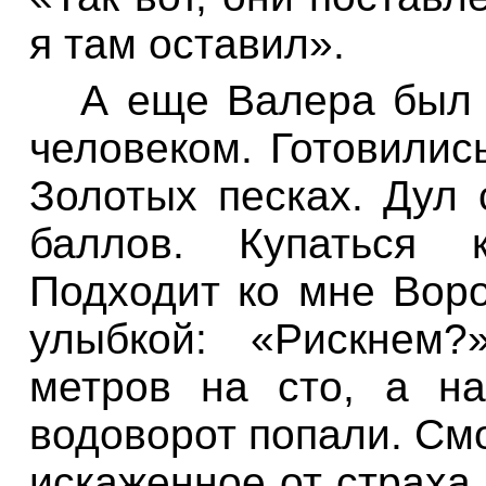
я
там
оставил»
.
А
еще
Валера
был
человеком
.
Готовилис
Золотых
песках
.
Дул
баллов
.
Купаться к
Подходит
ко
мне
Вор
улыбкой
:
«Рискнем
?
метров
на
сто
,
а на
водоворот
попали
.
См
искаженное
от
страха