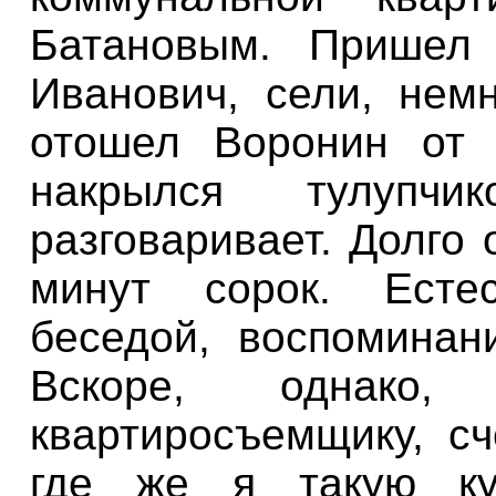
Батановым
.
Пришел
Иванович
,
сели
,
нем
отошел Воронин
от
накрылся
тулупчик
разговаривает
.
Долго
минут
сорок
.
Есте
беседой
,
воспоминан
Вскоре
,
однако
квартиросъемщику
,
сч
где
же
я
такую
к