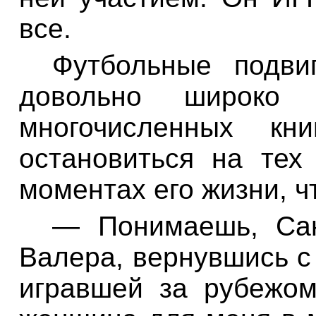
все
.
Футбольные
подви
довольно
широко
многочисленных кни
остановиться
на
тех
моментах
его
жизни
,
ч
—
Понимаешь
,
Са
Валера
,
вернувшись
с
игравшей за
рубежо