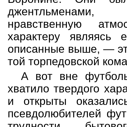
джентльменами
нравственную
атмо
характеру
являясь
е
описанные выше
,
—
э
той
торпедовской
ком
А
вот
вне
футбол
хватило
твердого
хар
и
открыты
оказалис
псевдолюбителей
фут
трудности бытовог