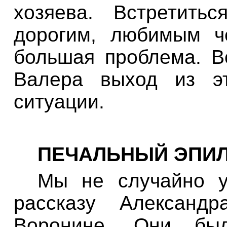
хозяева
.
Встретитьс
дорогим
,
любимым
ч
большая проблема
.
В
Валера
выход
из
э
ситуации
.
ПЕЧАЛЬНЫЙ
ЭПИ
Мы
не
случайно
рассказу Александр
Воронине
.
Они
бы