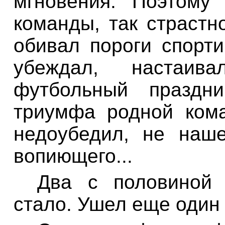
мгновения
.
Поэтому
команды
,
так страстн
обивал
пороги спорт
убеждал
,
настаива
футбольный
праздни
триумфа
родной
ком
недоубедил
,
не
наш
вопиющего
...
Два
с
половиной
стало
.
Ушел еще
один