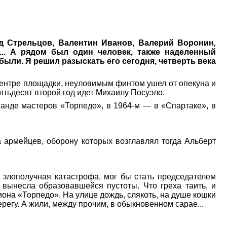
д Стрельцов, Валентин Иванов, Валерий Воронин
,
... А рядом был один человек, также наделенный
ыли. Я решил разыскать его сегодня, четверть века
центре площадки, неуловимым финтом ушел от опекуна и
ятьдесят второй год идет Михаилу Посуэло.
манде мастеров «Торпедо», в 1964-м — в «Спартаке», в
 армейцев, оборону которых возглавлял тогда Альберт
 злополучная катастрофа, мог бы стать председателем
вынесла образовавшейся пустоты. Что греха таить, и
она «Торпедо». На улице дождь, слякоть, на душе кошки
регу. А жили, между прочим, в обыкновенном сарае...