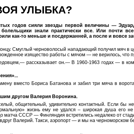
ВОЯ УЛЫБКА?
ятых годов сияли звезды первой величины — Эдуар
 болельщики знали практически все. Или почти все
и как-то меньше и посдержанней, а после и вовсе заб
концу. Смуглый черноволосый нападающий получил мяч в 
рожденное изящество работы с мячом — не верилось, что п
рпедовцем,— рассказывает он.— В 1960-1963 годах — в ко
ния»...
мену вместо Бориса Батанова и забил три мяча в ворота
шим другом Валерия Воронина.
лый, общительный, удивительно контактный. Если бы не
рмальную» жизнь ему не удался – широкая душа его не 
до матча СССР — Финляндия встретились недалеко от стади
вдруг Валерий. Такси, аэропорт — и мы на черноморском бе