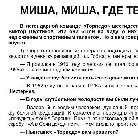
МИША, МИША, ГДЕ Т
В легендарной команде «Торпедо» шестидес
Виктор Шустиков. Эти они были на виду, о них
недюжинным спортивным талантом. Но о нем говорил
спустя.
Тренировка торпедовских ветеранов подходила к 
вколотил в девятку решающий гол. Гибкость пантеры, в
— Я родился в 1940 году, с детских лет стал то
1965-м — в ленинградском «Зените».
— У каждого футболиста есть «звездные мгнове
— В 1962 году мы играли с ЦСКА, я вышел на за
Шестернев.
— В годы футбольной молодости вы были луч
— Валера был редким человеком: душевный, весе
футбольной федераций. К сожалению, переход в «но
«почудить» любил Воронин. Помню, за несколько дней 
скребут. «А в Сочи дождя нет»,— мечтательно произнес 
— Нынешнее «Торпедо» вам нравится?