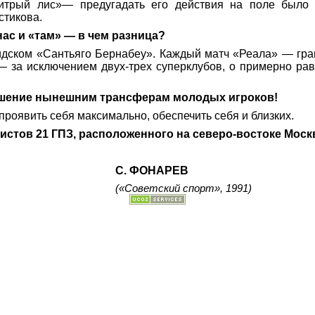
трый лис»— предугадать его действия на поле было 
стикова.
ас и «там» — в чем разница?
дском «Сантьяго Бернабеу». Каждый матч «Реала» — гран
— за исключением двух-трех суперклубов, о примерно рав
ношение нынешним трансферам молодых игроков!
роявить себя максимально, обеспечить себя и близких.
стов 21 ГПЗ, расположенного на северо-востоке Москв
С. ФОНАРЕВ
(«Советский спорт», 1991)