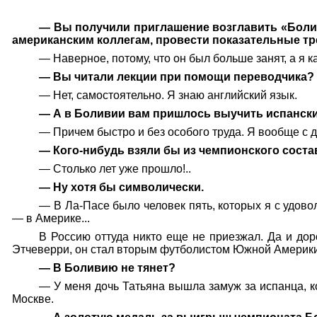
— Вы получили приглашение возглавить «Болив
американским коллегам, провести показательные тр
— Наверное, потому, что он был больше занят, а я 
— Вы читали лекции при помощи переводчика?
— Нет, самостоятельно. Я знаю английский язык.
— А в Боливии вам пришлось выучить испанск
— Причем быстро и без особого труда. Я вообще с д
— Кого-нибудь взяли бы из чемпионского сост
— Столько лет уже прошло!..
— Ну хотя бы символически.
— В Ла-Пасе было человек пять, которых я с удовол
— в Америке...
В Россию оттуда никто еще не приезжал. Да и дор
Этчеверри, он стал вторым футболистом Южной Америк
— В Боливию не тянет?
— У меня дочь Татьяна вышла замуж за испанца, ко
Москве.