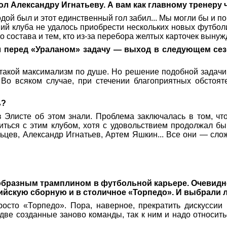
 Александру Игнатьеву. А вам как главному тренеру 
дой был и этот единственный гол забил... Мы могли бы и п
ий клуба не удалось приобрести нескольких новых футболис
состава и тем, кто из-за перебора желтых карточек вынуж
 перед «Ураланом» задачу — выход в следующем сезо
 такой максимализм по душе. Но решение подобной задачи
Во всяком случае, при стечении благоприятных обстоя
ь?
 Элисте об этом знали. Проблема заключалась в том, ч
ться с этим клубом, хотя с удовольствием продолжал бы 
ьцев, Александр Игнатьев, Артем Яшкин... Все они — сло
образным трамплином в футбольной карьере. Очевидно,
йскую сборную и в столичное «Торпедо». И выбрали 
осто «Торпедо». Пора, наверное, прекратить дискуссии
 две созданные заново команды, так к ним и надо относит