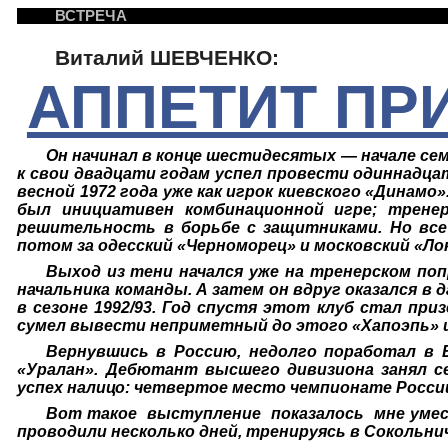
ВСТРЕЧА
Виталий ШЕВЧЕНКО:
АППЕТИТ ПР
Он начинал в конце шестидесятых — начале сем
к свои двадцати годам успел провести одиннадца
весной 1972 года уже как игрок киевского «Динамо»
был инициативен комбинационной игре; трене
решительность в борьбе с защитниками. Но все
потом за одесский «Черноморец» и московский «Л
Выход из тени начался уже на тренерском поп
начальника команды. А затем он вдруг оказался в 
в сезоне 1992/93. Год спустя этот клуб стал при
сумел вывести неприметный до этого «Хапоэпь» и
Вернувшись в Россию, недолго поработал в 
«Уралан». Дебютант высшего дивизиона занял с
успех налицо: четвертое место чемпионате Росси
Вот такое
выступление
показалось
мне уме
проводили несколько дней, тренируясь в Сокольни