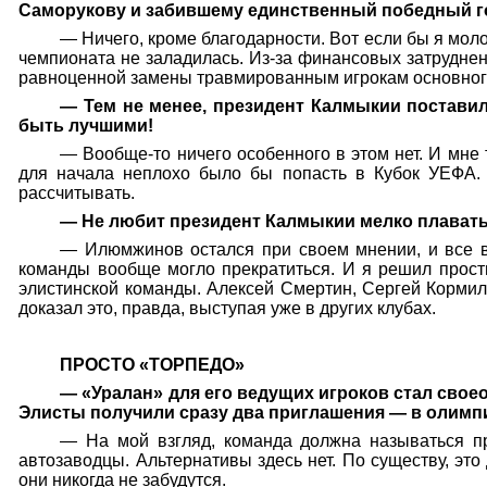
Саморукову и забившему единственный победный гол
— Ничего, кроме благодарности. Вот если бы я моло
чемпионата не заладилась. Из-за финансовых затруднен
равноценной замены травмированным игрокам основного 
— Тем не менее, президент Калмыкии поставил
быть лучшими!
— Вообще-то ничего особенного в этом нет. И мне
для начала неплохо было бы попасть в Кубок УЕФА. 
рассчитывать.
— Не любит президент Калмыкии мелко плават
— Илюмжинов остался при своем мнении, и все в
команды вообще могло прекратиться. И я решил прости
элистинской команды. Алексей Смертин, Сергей Кормил
доказал это, правда, выступая уже в других клубах.
ПРОСТО «ТОРПЕДО»
— «Уралан» для его ведущих игроков стал свое
Элисты получили сразу два приглашения — в олимпи
— На мой взгляд, команда должна называться пр
автозаводцы. Альтернативы здесь нет. По существу, это
они никогда не забудутся.