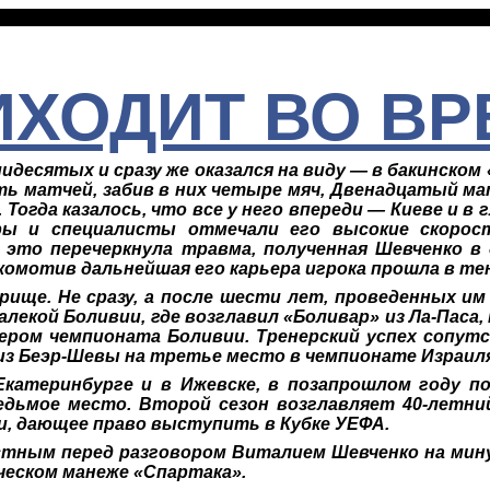
ИХОДИТ ВО В
идесятых и сразу же оказался на виду — в бакинском
ть матчей, забив в них четыре мяч, Двенадцатый м
. Тогда казалось, что все у него впереди — Киеве и в
ры и специалисты отмечали его высокие скорост
 это перечеркнула травма, полученная Шевченко в
окомотив дальнейшая его карьера игрока прошла в т
рище. Не сразу, а после шести лет, проведенных и
далекой Боливии, где возглавил «Боливар» из
Ла-Паса,
зером чемпионата Боливии. Тренерский успех сопутс
з Беэр-Шевы на третье место в чемпионате Израил
Екатеринбурге и в Ижевске, в позапрошлом году п
едьмое место. Второй сезон возглавляет 40-летни
и, дающее право выступить в Кубке УЕФА.
стным перед разговором Виталием Шевченко на мину
ческом манеже «Спартака».