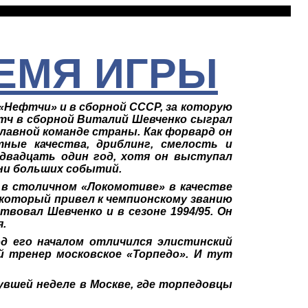
РЕМЯ ИГРЫ
 «Нефтчи» и в сборной СССР, за которую
атч в сборной Виталий Шевченко сыграл
 главной команде страны. Как форвард он
ные качества, дриблинг, смелость и
 двадцать один год, хотя он выступал
ени больших событий.
м в столичном «Локомотиве» в качестве
 который привел к чемпионскому званию
твовал Шевченко и в сезоне 1994/95. Он
я.
од его началом отличился элистинский
й тренер московское «Торпедо». И тут
вшей неделе в Москве, где торпедовцы