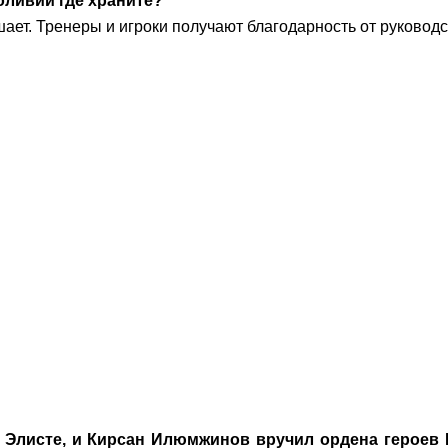
ливии где храните?
ает. Тренеры и игроки получают благодарность от руковод
в Элисте, и Кирсан Илюмжинов вручил ордена героев