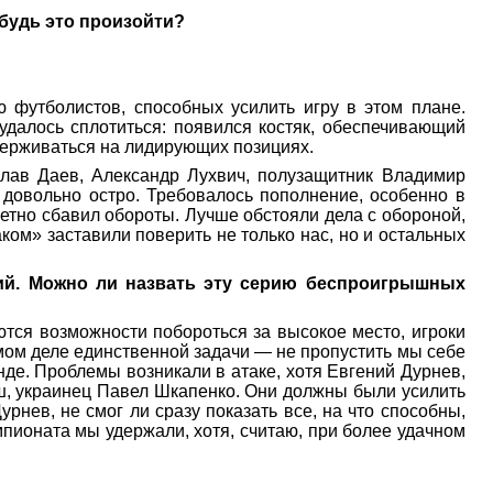
ибудь это произойти?
ю футболистов, способных усилить игру в этом плане.
удалось сплотиться: появился костяк, обеспечивающий
удерживаться на лидирующих позициях.
слав Даев, Александр Лухвич, полузащитник Владимир
 довольно остро. Требовалось пополнение, особенно в
етно сбавил обороты. Лучше обстояли дела с обороной,
ком» заставили поверить не только нас, но и остальных
ий. Можно ли назвать эту серию беспроигрышных
ются возможности побороться за высокое место, игроки
амом деле единственной задачи — не пропустить мы себе
де. Проблемы возникали в атаке, хотя Евгений Дурнев,
ш, украинец Павел Шкапенко. Они должны были усилить
рнев, не смог ли сразу показать все, на что способны,
пионата мы удержали, хотя, считаю, при более удачном