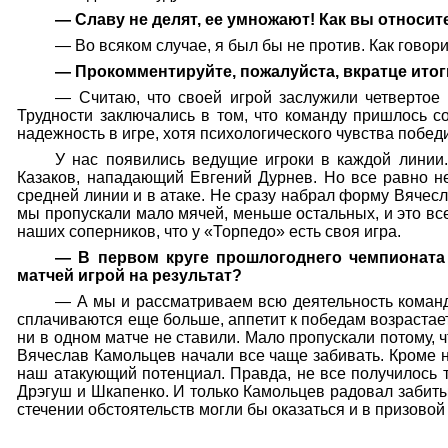
— Славу не делят, ее умножают! Как вы относи
— Во всяком случае, я был бы не против. Как говори
— Прокомментируйте, пожалуйста, вкратце итог
— Считаю, что своей игрой заслужили четвертое 
Трудности заключались в том, что команду пришлось с
надежность в игре, хотя психологического чувства побед
У нас появились ведущие игроки в каждой линии
Казаков, нападающий Евгений Дурнев. Но все равно н
средней линии и в атаке. Не сразу набрал форму Вячес
мы пропускали мало мячей, меньше остальных, и это все
наших соперников, что у «Торпедо» есть своя игра.
— В первом круге прошлогоднего чемпионата
матчей игрой на результат?
— А мы и рассматриваем всю деятельность команды 
сплачиваются еще больше, аппетит к победам возрастает
ни в одном матче не ставили. Мало пропускали потому,
Вячеслав Камольцев начали все чаще забивать. Кроме 
наш атакующий потенциал. Правда, не все получилось та
Дрэгуш и Шкапенко. И только Камольцев радовал забиты
стечении обстоятельств могли бы оказаться и в призовой