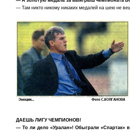
— А золотую медаль за выигрыш чемпионата Бо
— Там никто никому никаких медалей на шею не веш
ДАЕШЬ ЛИГУ ЧЕМПИОНОВ!
— То ли дело «Уралан»! Обыграли «Спартак» 