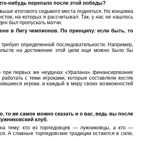
что-нибудь перепало после этой победы?
овыше итогового седьмого места подняться. Но концовка
тов, на которых я рассчитывал. Так, у нас не нашлось
ден был пропускать матчи.
не в Лигу чемпионов. По принципу: если быть, то
 требует определенной последовательности. Например,
тельств на достижение этой цели еще можно было бы
то при первых же неудачах «Уралана» финансирование
работать с теми игроками, которые составляли костяк
жившиеся игроки, и каждый в меру своих возможностей
 то же самое можно сказать и о вас, ведь вы после
лужниковский клуб.
 на тему: кто из торпедовцев — лужниковцы, а кто —
ься. А славные торпедовские традиции остаются в силе,