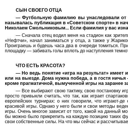
СЫН СВОЕГО ОТЦА
— Футбольную фамилию вы унаследовали от от
называлась публикация в «Советском спорте» в на
Николаем Смольниковым... Если фамилия у вас изна
— Сначала отец водил меня на стадион как зрителя
«Нефтчи», начал заниматься у отца, а также у Жарик
Проиграешь и будешь часа два в очереди томиться. Прих
площадку — забивать голы вплоть до наступления темно
ЧТО ЕСТЬ КРАСОТА?
— Но ведь понятие «игра на результат» имеет 
или на выезде. Дома нужна победа, а в гостя ничья 
кроме прагматичной, вымученной игры на заранее 
— Все выбирают свою тактику, свою постановку игры
просто привыкли считать, что так, как играет спарта
европейских турнирах: о них говорили, что играют-д
красивой игры. Однако у него были и свои методы вед
игры. Очень многое зависит от того, какой на данный 
бы можно было прикрепить на каждую позицию таких футб
свои собственные силы. На что мы сейчас и рассчитывае