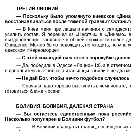
ТРЕТИЙ ЛИШНИЙ
— Поскольку было упомянуто киевское «Динам
восстанавливаться после тяжелой травмы? Останьте
— В Киев меня приглашали начиная с семидесятог
усилить состав. Я перешел из «Нефтчи» в «Динамо» в
выздоровление, занявшее в общей сложности более дв
Онищенко. Можно было подождать, не уходить, но мне х
одесском «Черноморце».
—
С этой командой вам тоже в еврокубке довел
— Да, победили в Одессе «Лацио» 1:0, а в ответном
в дополнительные полчаса итальянцы забили еще два мя
— Не дай Бог, чтобы нечто подобное случилось
— Сначала надо хорошо выступить в чемпионате, на
готовиться ближе к осени.
БОЛИВИЯ, БОЛИВИЯ, ДАЛЕКАЯ СТРАНА
— Вы остаетесь единственным пока российск
Насколько популярен в Боливии футбол?
—
В Боливии двадцать страниц, посвященных 