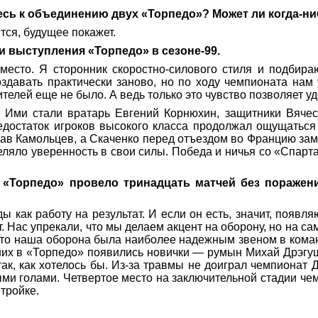
тесь к объединению двух «Торпедо»? Может ли когда-н
тся, будущее покажет.
и выступления «Торпедо» в сезоне-99.
место. Я сторонник скоростно-силового стиля и подбира
оздавать практически заново, но по ходу чемпионата нам 
ителей еще не было. А ведь только это чувство позволяет 
. Ими стали вратарь Евгений Корнюхин, защитники Вяче
едостаток игроков высокого класса продолжал ощущаться
лав Камольцев, а Скаченко перед отъездом во Францию зам
ляло уверенность в свои силы. Победа и ничья со «Спарта
 «Торпедо» провело тринадцать матчей без поражен
как работу на результат. И если он есть, значит, появля
. Нас упрекали, что мы делаем акцент на оборону, но на с
 что наша оборона была наиболее надежным звеном в коман
них в «Торпедо» появились новички — румын Михай Дрэгу
к, как хотелось бы. Из-за травмы не доиграл чемпионат Ду
ми голами. Четвертое место на заключительной стадии чем
 тройке.