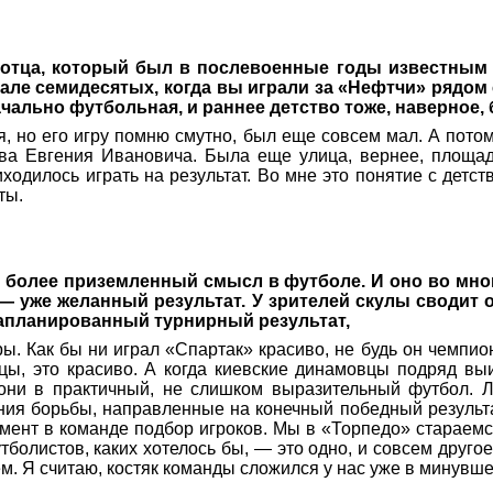
ца, который был в послевоенные годы известным в 
чале семидесятых, когда вы играли за «Нефтчи» рядо
чально футбольная, и раннее детство тоже, наверное,
, но его игру помню смутно, был еще совсем мал. А потом
ова Евгения Ивановича. Была еще улица, вернее, площад
одилось играть на результат. Во мне это понятие с детст
ты.
и более приземленный смысл в футболе. И оно во мног
— уже желанный результат. У зрителей скулы сводит от
запланированный турнирный результат,
. Как бы ни играл «Спартак» красиво, не будь он чемпионо
ковцы, это красиво. А когда киевские динамовцы подряд
е они в практичный, не слишком выразительный футбол. 
ения борьбы, направленные на конечный победный результа
момент в команде подбор игроков. Мы в «Торпедо» старае
олистов, каких хотелось бы, — это одно, и совсем другое
м. Я считаю, костяк команды сложился у нас уже в минувш