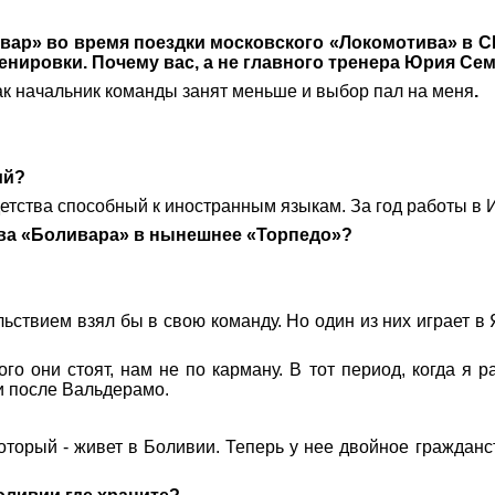
ар» во время поездки московского «Локомотива» в СШ
енировки. Почему вас, а не главного тренера Юрия Се
как начальник команды занят меньше и выбор пал на меня
.
ий?
етства способный к иностранным языкам. За год работы в И
ава «Боливара» в нынешнее «Торпедо»?
ьствием взял бы в свою команду. Но один из них играет в 
ого они стоят, нам не по карману. В тот период, когда 
и после Вальдерамо.
торый - живет в Боливии. Теперь у нее двойное гражданст