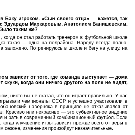
Баку игроком. «Сын своего отца» — кажется, так
м с Эдуардом Маркаровым, Анатолием Банишевским,
 было таким же?
, когда он стал работать тренером в футбольной школе
ка такая — одна на полрайона. Народу всегда полно.
ва заложено. Потренируюсь в школе и бегу на улицу, на
ом зависит от того, где команда выступает — дома
 скуки, когда они ничего другого на поле не видят,
м, никто бы не сказал, что он играет правильно. У нас
 выигрывали чемпионаты СССР и успешно участвовали в
Лобановский наверняка в принципе не отказывался от
т. Красиво или некрасиво — это субъективное видение
мся и рать в современный комбинационный футбол. Если
, когда улучшение игры зависит прежде всего от веры в
ем сезоне, изменения произойдут незначительные.