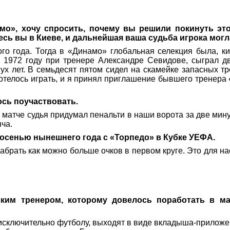
о», хочу спросить, почему вы решили покинуть это
сь вы в Киеве, и дальнейшая ваша судьба игрока могл
о года. Тогда в «Динамо» глобальная селекция была, ки
 1972 году при тренере Александре Севидове, сыграл дв
ух лет. В семьдесят пятом сидел на скамейке запасных 
отелось играть, и я принял приглашение бывшего тренера
ось поучаствовать.
 матче судья придумал пенальти в наши ворота за две мину
ча.
 осенью нынешнего года с «Торпедо» в Кубке УЕФА.
брать как можно больше очков в первом круге. Это для на
им тренером, которому довелось поработать в ма
исключительно футболу, выходят в виде вкладыша-приложе