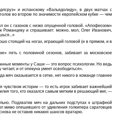
лсруэ» и испанскому «Вальядолиду», в двух матчах с
 голов во втором по значимости европейском кубке — чем
ил он с газонов с низко опущенной головой. «Апофеозом»
 к Романцеву и спрашивает: можно, мол, Олег Иванович,
шься...»
ошо стоящий на ногах, играющий головой (и в прямом, и в
е» пять с половиной сезонов, забивает за московское
ованные моменты у Саши — это вопрос психологии. Но ведь
читает, и от опекуна умеет освободиться».
гда мяч оказывается в сетке, нет никого в команде главнее
ся чувством истории — то есть игрок забивает важнейший
илия того, кто оказался самым метким в решающий миг, —
ильно. Подхватив мяч на дальних подступах к штрафной
бил мимо опешившего от удивления голкипера саратовцев
 снова не оставив никаких шансов вратарю.