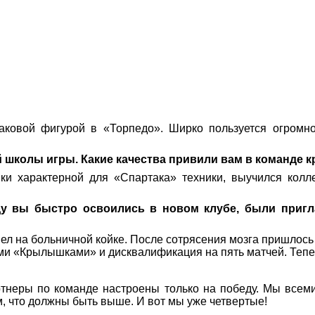
наковой фигурой в «Торпедо». Ширко пользуется огромн
 школы игры. Какие качества привили вам в команде 
ки характерной для «Спартака» техники, выучился колл
у вы быстро освоились в новом клубе, были пригла
вел на больничной койке. После сотрясения мозга пришлос
ими «Крылышками» и дисквалификация на пять матчей. Тепе
ртнеры по команде настроены только на победу. Мы всем
, что должны быть выше. И вот мы уже четвертые!