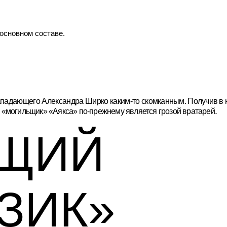
 основном составе.
.
ападающего Александра Ширко каким-то
скомканным. Получив в
.
о «могильщик» «Аякса» по-прежнему является грозой вратарей
ЩИЙ
ЗИК»