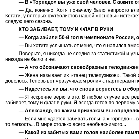
— В «Торпедо» вы уже свой человек. Скажите от
— Да, конечно. Хотя поначалу было непросто вли
Кстати, у пятерых футболистов нашей «основы» истекает
следующего сезона.
КТО ЗАБИВАЕТ, ТОМУ И ФЛАГ В РУКИ
— Когда забили 50-й гол в чемпионате России, 
— Вы хотите услышать от меня, что я напился вмес
Поверьте, я никогда не следил за статистикой и у
никогда не было и нет.
— А что обозначают своеобразные телодвижени
— Жена называет их «танец телепузиков». Такой
довелось. Теперь вот «разучиваем роли» с партнерами по
— Надеетесь ли вы, что снова вернетесь в сб
— Я искренне верю в это. В любом случае все ре
забивает, тому и флаг в руки. Я всегда готов по первом
— Александр, по каким признакам вы определяе
— Если мне удается забивать голы, а «Торпедо» - в
то легкость... В мире столько всего необъяснимого...
— Какой из забитых вами голов наиболее памя