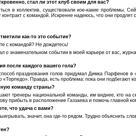
кровенно, стал ли этот клуб своим для вас?
ться в коллектив, существовали кое-какие проблемы. Се
 контракт с командой. Искренне надеюсь, что они продлят
отметили как-то это событие?
те с командой? Не дождетесь!
знал о знаменательном событии в моей карьере от вас, жур
я после каждого вашего гола?
 способ празднования голов придумал Димка Парфенов в 
 «Торпедо». Правда, есть проблема: пока они подбегают ко
орную команду страны?
шают тренеры национальной команды, им виднее, кто на 
у зову прибыть в расположение Газзаева и помочь главной к
те, что удача с вами?
ыигрывать, значит, она где-то рядом. Трудно объяснить сл
тен?