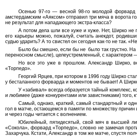
Осенью 97-го — весной 98-го молодой форвард 
амстердамским «Аяксом» отправил три мяча в ворота го
не результат для нападающего экстра-класса?
А потом дела шли все хуже и хуже. Нет, Ширко не
его карьеры можно, пожалуй, считать анекдот, родивш
судью ударить? А то свистел он сегодня как-то не так. «
Было бы смешно, если бы не
было так грустно. На
переносном смысле), целеустремленный, с характером — 
Но все это уже в прошлом. Александр Ширко, во
«Торпедо».
Георгий Ярцев, при котором в 1996 году Ширко ста
у бесталанного форварда и моментов не бывает! А Ширко 
У «забивал» всегда образуется тайный комплекс, ког
и любимее (даже конкурентами или завистниками) того, кт
Самый, однако, краткий, самый стандартный и одн
гол в матче, остающемся в памяти по множеству причин 
и через годы читается с волнением.
Юбилейный, пятидесятый, свой мяч в высшей лиг
«Сокола», форвард «Торпедо», словно не замечая прот
Захарчука. Кстати, Александр в том же матче, спустя по