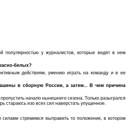
ой популярностью у журналистов, которые видят в нем
красно-белых?
ективным действиям, умению играть на команду и в ее
шены в сборную России, а затем... В чем причина
ь пропустить начало нынешнего сезона. Только разыгрался
рь стараюсь изо всех сил наверстать упущенное.
и силами стремимся выправить то положение, в котором