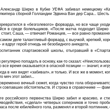
Александр Ширко в Кубке УЕФА забивал немецкому «Кар
лкипера сборной Голландии Эдвина Ван дер Сара... Шесть
 превратился в «безголевого» форварда, но все чаще уход
ийся в среде болельщиков. «После матча подходит Ширко
Не стоит, Саша, — отвечает Романцев, — все равно промахне
 самом деле талантливый форвард, с выучкой, крепкий, хор
и вдруг герой отнюдь не безобидного анекдота.
спитанник спартаковской школы, отыгравший в «Спартак
л регулярно попадать в основу, как-то сказал: «Неиспольз
все время оказывается в опасной позиции — значит, и игру 
да в них видят «забивал», и только. И все же в момент, ко
о мяч этот забил...
овременно вечный сюжет, когда чувство гола оборачивает
и совпавших обстоятельств. И строка в справочнике — фам
е российского первенства Ширко забил и красиво, и ст
иводействия, «сделал» четверых соперников и точно про
лчаса после юбилейного гола, разменял и второй полтинник,