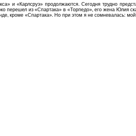
са» и «Карлсруэ» продолжаются. Сегодня трудно предста
рко перешел из «Спартака» в «Торпедо», его жена Юлия ск
анде, кроме «Спартака». Но при этом я не сомневалась: м