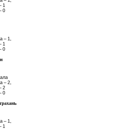
 – 1,
– 1
– 0
 – 1,
– 1
– 0
ин
нала
 – 2,
– 2
– 0
трахан
ь
 – 1,
– 1