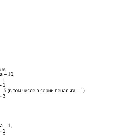
ала
 – 10,
– 1
– 1
– 5 (в том числе в серии пенальти – 1)
– 3
 – 1,
– 1