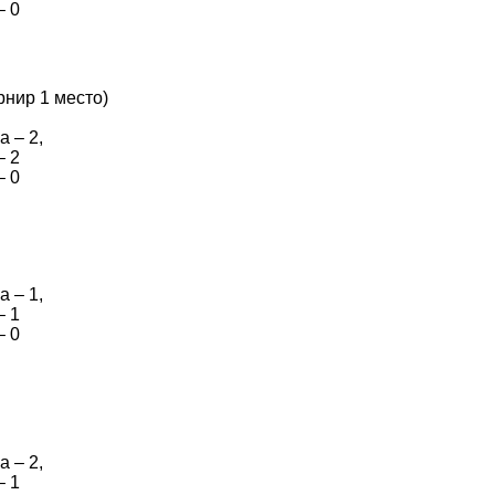
– 0
рнир 1 место)
 – 2,
– 2
– 0
 – 1,
– 1
– 0
 – 2,
– 1