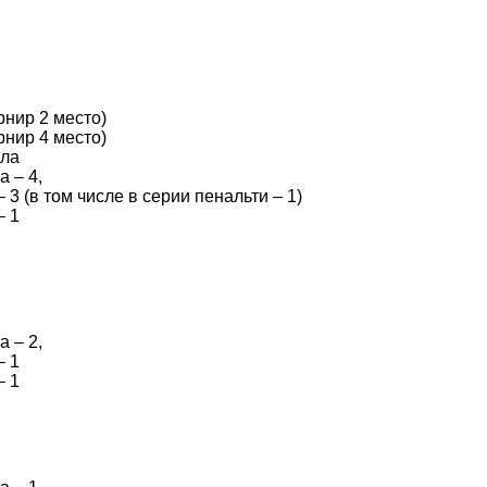
рнир 2 место)
рнир 4 место)
ала
 – 4,
 (в том числе в серии пенальти – 1)
– 1
 – 2,
– 1
– 1