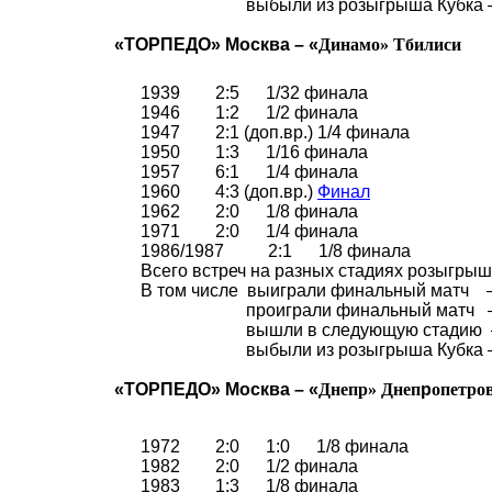
выбыли из розыгрыша Кубка 
«ТОРПЕДО» Москва – «
Динамо
»
Тбилиси
1939
2:5
1/32 финала
1946
1:2
1/2 финала
1947
2:1 (
доп.вр
.)
1/4 финала
1950
1:3
1/16 финала
1957
6:1
1/4 финала
1960
4:3 (
доп.вр
.)
Финал
1962
2:0
1/8 финала
1971
2:0
1/4 финала
1986/1987
2:1
1/8 финала
Всего встреч на разных стадиях розыгрыша
В том числе
выиграли финальный матч
проиграли финальный матч
вышли в следующую стадию
выбыли из розыгрыша Кубка 
«ТОРПЕДО» Москва – «
Днепр
»
Днеп
р
опетро
1972
2:0
1:0
1/8 финала
1982
2:0
1/2 финала
1983
1:3
1/8 финала