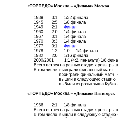
«ТОРПЕДО» Москва – «
Динамо
»
Москва
1938
3:1
1/32 финала
1945
2:5
1/8 финала
1949
2:1
Финал
1960
2:0
1/4 финала
1967
0:1
1/4 финала
1970
0:3
1/4 финала
1977
0:1
Финал
1978
1:2
1:0
1/4 финала
1982
2:0
1/16 финала
2000/2001
1:1 (4:2, пенальти)
1/8 фин
Всего встреч на разных стадиях розыгрыша
В том числе
выиграли финальный матч
проиграли финальный матч
вышли в следующую стадию
выбыли из розыгрыша Кубка 
«ТОРПЕДО» Москва – «
Динамо
»
Пятигорск
1936
2:1
1/8 финала
Всего встреч на разных стадиях розыгрыша
В том числе
вышли в следующую стадию 