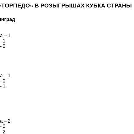
«ТОРПЕДО» В РОЗЫГРЫШАХ КУБКА СТРАНЫ
инград
 – 1,
– 1
– 0
 – 1,
– 0
– 1
 – 2,
– 0
– 2