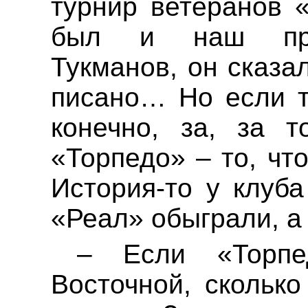
турнир ветеранов 
был и наш пре
Тукманов, он сказа
писано
… Н
о если 
конечно, за, за 
«Торпедо» – то, чт
История-то у клуба
«Реал» обыграли, 
– Если «Торпе
Восточной, сколько