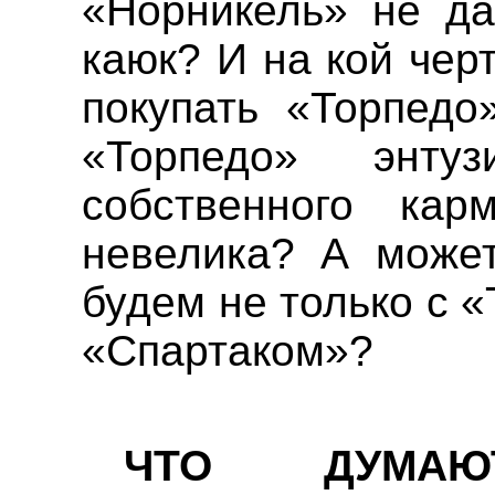
«
Норникель
» не да
каюк
? И на кой чер
покупать «Торпедо
«Торпедо» энту
собственного ка
невелика? А может
будем не только с «
«Спартаком»?
ЧТО ДУМАЮ