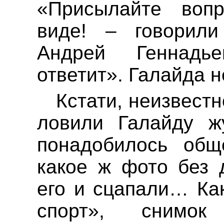
«Присылайте воп
виде! – говорили
Андрей Геннадь
ответит».
Галайда
н
Кстати, неизвестн
ловили
Галайду
жу
понадобилось общ
какое ж фото без д
его и сцапали
… К
а
спорт», снимок