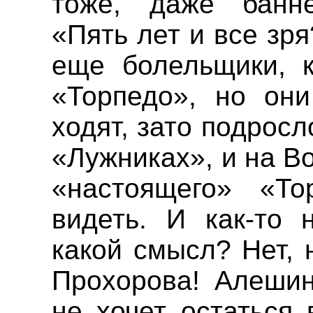
тоже, даже банн
«Пять лет и все зря
еще болельщики, к
«Торпедо», но он
ходят, зато подросл
«Лужниках», и
на
В
«настоящего» «Т
видеть. И как-то 
какой смысл? Нет, 
Прохорова!
Алешин
не хочет остаться 