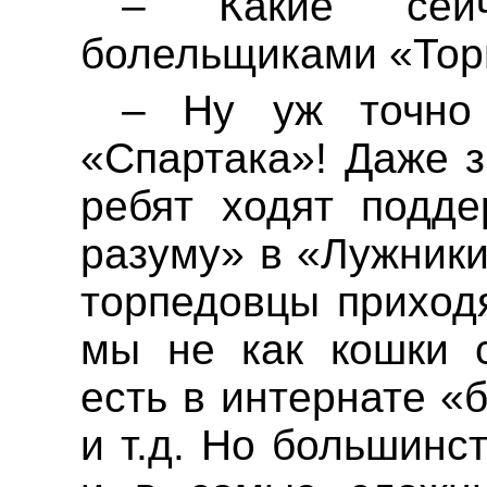
– Какие сей
болельщиками «Тор
–
Ну
уж точно
«Спартака»! Даже з
ребят ходят подде
разуму» в «Лужник
торпедовцы прихо
мы не как кошки с
есть в интернате «
и т.д. Но большинс