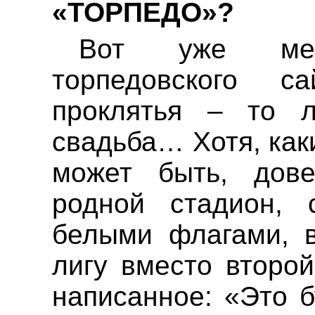
«ТОРПЕДО»?
Вот уже ме
торпедовского
сайт
проклятья – то 
свадьба
… Х
отя, ка
может быть, дове
родной стадион, 
белыми флагами, 
лигу
вместо второй
написанное: «Это б