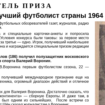
ТЕЛЬ ПРИ3А
учший футболи
ст стр
аны 1964 
утбольных обозревателей газет, журналов, радио
м.
а
и специальные карточки-анкеты и попросила
 Условия конкурса были таковы: за первое место
, за третье — одно. Игрок, получивший наибольшее
она и награждается специальным призом редакции
лов (186) получил полузащитник московского
 спорта Валерий Воронин.
 В.Воронина первым футболистом сезона, 22 —
, получивший международное признание еще на
ехника, огромный диапазон действий и отличное
ых
для Валерия Воронина. Достаточно сказать, что
 континента» — сборную Европы. И даже там, в
н был одним из сильнейших.
После встречи со
ут
Шён
сказал журналистам о Воронине: