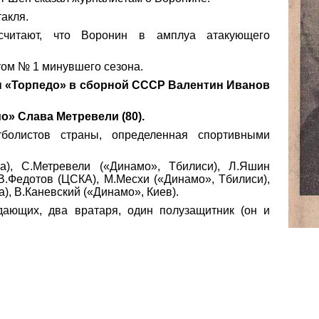
акля.
 считают, что Воронин в
амплуа
атакующего
ом № 1 минувшего сезона.
н «Торпедо» в сборной СССР Валентин Иванов
» Слава Метревели (80).
болистов страны, определенная спортивными
а), С.Метревели («Динамо», Тбилиси), Л.Яшин
 В.Федотов (ЦСКА),
М.Месхи
(«Динамо», Тбилиси),
а),
В.Каневский
(«Динамо», Киев).
дающих, два вратаря, один полузащитник (он и