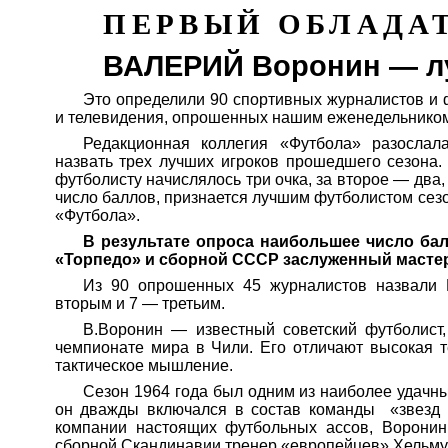
ПЕРВЫЙ ОБЛАДА
ВАЛЕРИЙ Воронин — л
Это определили 90 спортивных журналистов и ф
и телевидения, опрошенных нашим еженедельнико
Редакционная коллегия «Футбола»
разослал
назвать трех лучших игроков прошедшего сезона.
футболисту начислялось три очка, за второе — два
число баллов, признается лучшим футболистом сез
«Футбола».
В результате опроса наибольшее число бал
«Торпедо» и сборной СССР заслуженный мастер
Из 90 опрошенных
45
журналистов назвали
вторым и 7 — третьим.
В.Воронин — известный советский футболист
чемпионате мира в Чили. Его отличают высокая т
тактическое мышление.
Сезон 1964 года был одним из наиболее
удачн
он дважды включался в состав команды
«звезд
компании настоящих футбольных ассов, Ворони
сборной Скандинавии тренер «европейцев» Хельм