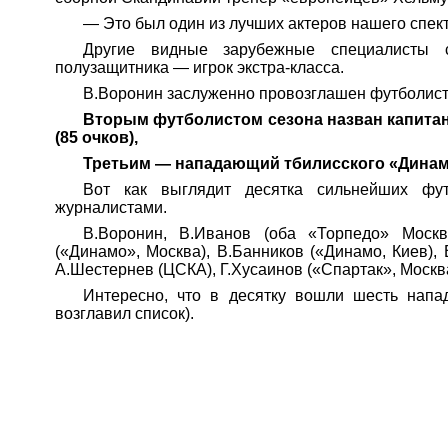
— Это был один из лучших актеров нашего спект
Другие видные зарубежные специалисты
полузащитника — игрок экстра-класса.
В.Воронин заслуженно провозглашен футболист
Вторым футболистом сезона назван капита
(85 очков),
Третьим — нападающий тбилисского «Динамо
Вот как выглядит десятка
силь
нейших фут
журналистами.
В.Воронин, В.Иванов (оба «Торпедо» Москв
(«Динамо», Москва), В.Банников («Динамо, Киев),
А.Шестернев
(ЦСКА), Г.Хусаинов («Спартак», Москв
Интересно, что в десятку вошли шесть напа
возглавил список).