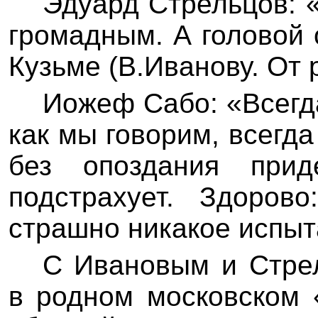
Эдуа
рд Стр
ельцов: 
громадным.
А головой 
Кузьме (В.Иванову.
От 
Иожеф
Сабо: «Всегд
как мы говорим, всегд
без опоздания прид
подстрахует. Здоров
страшно никакое испыт
С Ивановым и Стре
в родном московском 