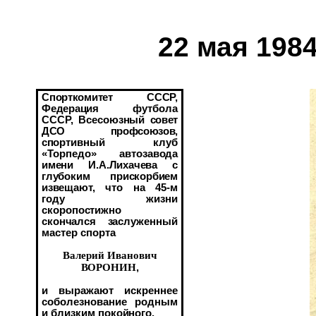
22 мая 198
Спорткомитет СССР,
Федера
ция футбола
СССР, Всесоюзный
совет
ДСО профсоюзов,
спор
тивный клуб
«Торпедо» автоза
вода
имени И.А.Лихачева с
глубоким прискорбием
извеща
ют, что на 45-м
году жизни
ско
ропостижно
скончался заслу
женный
мастер спорта
Валерий Иванович
ВОРОНИН
,
и выражают искреннее
соболезнование родным
и близким по
койного.