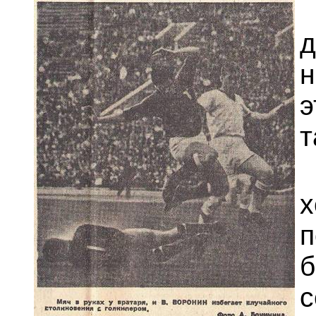
д
т
с