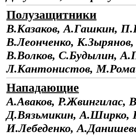
Полузащитники
В.Казаков, А.Гашкин, П
В.Леонченко, К.Зырянов,
В.Волков, С.Будылин, А
Л.Кантонистов, М.Ром
Нападающие
А.Аваков, Р.Жвингилас, 
Д.Вязьмикин, А.Ширко, К
И.Лебеденко, А.Данишевс