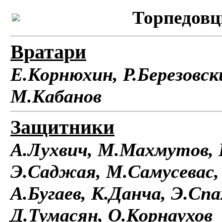
Торпедовцы
Вратари
Е.Корнюхин, Р.Березовск
М.Кабанов
Защитники
А.Лухвич, М.Махмутов, 
Э.Саджая, М.Самусевас,
А.Бугаев, К.Данча, Э.Спа
Д.Тумасян, О.Корнаухов